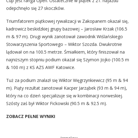
Cup jest ranga Open. Ostatecznie w piątek z 21. najazdu
odepchnęło się 27 skoczków.
Triumfatorem piątkowej rywalizacji w Zakopanem okazał się,
kadrowicz beskidzkiej grupy bazowej – Jarosław Krzak (106.5
m & 97 m). Drugi wynik zanotował zawodnik Wiślańskiego
Stowarzyszenia Sportowego – Wiktor Szozda. Dwukrotnie
lądował on na 100.5 metrze. Śmiałkiem, który finiszował na
najniższym stopniu podium okazał się Szymon Jojko (100.5 m
& 100 m) z KS AZS AWF Katowice.
Tuż za podium znalazł się Wiktor Węgrzynkiewicz (95 m & 94
m). Piąty rezultat zanotował Kacper Jarząbek (93 m & 94 m),
który na co dzień specjalizuje się w kombinacji norweskiej.
Szósty zaś był Wiktor Fickowski (90.5 m & 92.5 m).
ZOBACZ PEŁNE WYNIKI