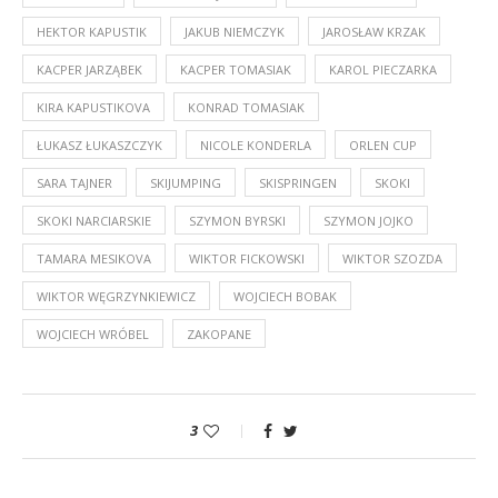
HEKTOR KAPUSTIK
JAKUB NIEMCZYK
JAROSŁAW KRZAK
KACPER JARZĄBEK
KACPER TOMASIAK
KAROL PIECZARKA
KIRA KAPUSTIKOVA
KONRAD TOMASIAK
ŁUKASZ ŁUKASZCZYK
NICOLE KONDERLA
ORLEN CUP
SARA TAJNER
SKIJUMPING
SKISPRINGEN
SKOKI
SKOKI NARCIARSKIE
SZYMON BYRSKI
SZYMON JOJKO
TAMARA MESIKOVA
WIKTOR FICKOWSKI
WIKTOR SZOZDA
WIKTOR WĘGRZYNKIEWICZ
WOJCIECH BOBAK
WOJCIECH WRÓBEL
ZAKOPANE
3