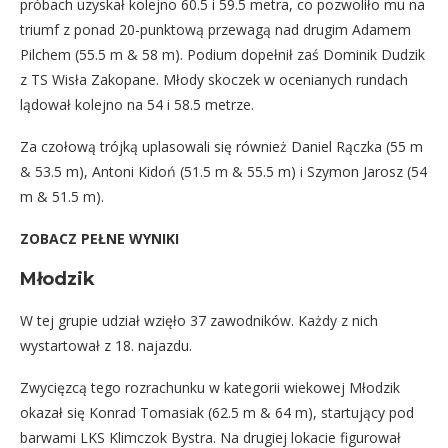
próbach uzyskał kolejno 60.5 i 59.5 metra, co pozwoliło mu na
triumf z ponad 20-punktową przewagą nad drugim Adamem
Pilchem (55.5 m & 58 m). Podium dopełnił zaś Dominik Dudzik
z TS Wisła Zakopane. Młody skoczek w ocenianych rundach
lądował kolejno na 54 i 58.5 metrze.
Za czołową trójką uplasowali się również Daniel Rączka (55 m
& 53.5 m), Antoni Kidoń (51.5 m & 55.5 m) i Szymon Jarosz (54
m & 51.5 m).
ZOBACZ PEŁNE WYNIKI
Młodzik
W tej grupie udział wzięło 37 zawodników. Każdy z nich
wystartował z 18. najazdu.
Zwycięzcą tego rozrachunku w kategorii wiekowej Młodzik
okazał się Konrad Tomasiak (62.5 m & 64 m), startujący pod
barwami LKS Klimczok Bystra. Na drugiej lokacie figurował