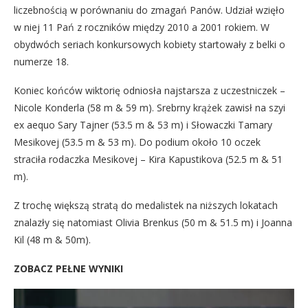
liczebnością w porównaniu do zmagań Panów. Udział wzięło
w niej 11 Pań z roczników między 2010 a 2001 rokiem. W
obydwóch seriach konkursowych kobiety startowały z belki o
numerze 18.
Koniec końców wiktorię odniosła najstarsza z uczestniczek –
Nicole Konderla (58 m & 59 m). Srebrny krążek zawisł na szyi
ex aequo Sary Tajner (53.5 m & 53 m) i Słowaczki Tamary
Mesikovej (53.5 m & 53 m). Do podium około 10 oczek
straciła rodaczka Mesikovej – Kira Kapustikova (52.5 m & 51
m).
Z trochę większą stratą do medalistek na niższych lokatach
znalazły się natomiast Olivia Brenkus (50 m & 51.5 m) i Joanna
Kil (48 m & 50m).
ZOBACZ PEŁNE WYNIKI