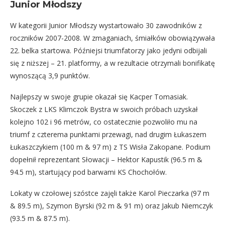
Junior Młodszy
W kategorii Junior Młodszy wystartowało 30 zawodników z
roczników 2007-2008. W zmaganiach, śmiałków obowiązywała
22. belka startowa. Późniejsi triumfatorzy jako jedyni odbijali
się z niższej – 21. platformy, a w rezultacie otrzymali bonifikatę
wynoszącą 3,9 punktów.
Najlepszy w swoje grupie okazał się Kacper Tomasiak.
Skoczek z LKS Klimczok Bystra w swoich próbach uzyskał
kolejno 102 i 96 metrów, co ostatecznie pozwoliło mu na
triumf z czterema punktami przewagi, nad drugim Łukaszem
Łukaszczykiem (100 m & 97 m) z TS Wisła Zakopane. Podium
dopełnił reprezentant Słowacji – Hektor Kapustik (96.5 m &
94.5 m), startujący pod barwami KS Chochołów.
Lokaty w czołowej szóstce zajęli także Karol Pieczarka (97 m
& 89.5 m), Szymon Byrski (92 m & 91 m) oraz Jakub Niemczyk
(93.5 m & 87.5 m).