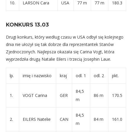
10.
LARSON Cara
USA
77 m
77 m
180.3
KONKURS 13.03
Drugi konkurs, który według czasu w USA odbył się kolejnego
dnia nie ułożył się tak dobrze dla reprezentantek Stanów
Zjednoczonych. Najlepsza okazała się Carina Vogt, która
wyprzedziła drugą Natalie Eilers i trzecią Josephin Laue.
lp.
imię i nazwisko
kraj
odl. 1
odl. 2
pkt.
84,5
1.
VOGT Carina
GER
86 m
170.5
m
84,5
2.
EILERS Natelie
CAN
84 m
161.0
m