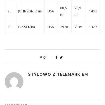
80,5
78,5
9.
JOHNSON Josie
USA
140.3
m
m
10.
LUSSI Nina
USA
79 m
78 m
132.6
0
STYLOWO Z TELEMARKIEM
poprzedni post