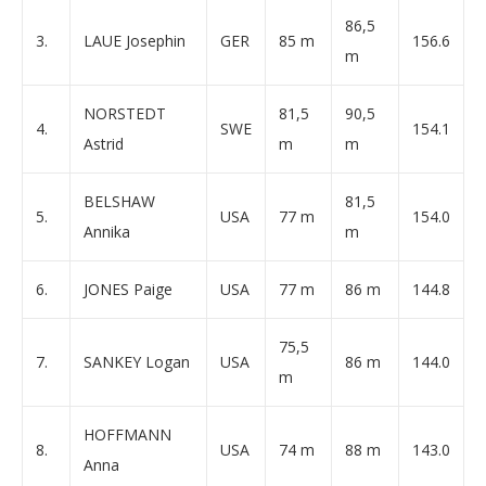
86,5
3.
LAUE Josephin
GER
85 m
156.6
m
NORSTEDT
81,5
90,5
4.
SWE
154.1
Astrid
m
m
BELSHAW
81,5
5.
USA
77 m
154.0
Annika
m
6.
JONES Paige
USA
77 m
86 m
144.8
75,5
7.
SANKEY Logan
USA
86 m
144.0
m
HOFFMANN
8.
USA
74 m
88 m
143.0
Anna