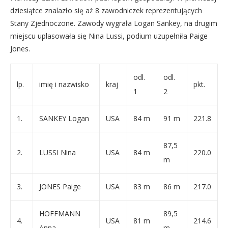
dziesiątce znalazło się aż 8 zawodniczek reprezentujących
Stany Zjednoczone. Zawody wygrała Logan Sankey, na drugim
miejscu uplasowała się Nina Lussi, podium uzupełniła Paige
Jones.
odl.
odl.
lp.
imię i nazwisko
kraj
pkt.
1
2
1.
SANKEY Logan
USA
84 m
91 m
221.8
87,5
2.
LUSSI Nina
USA
84 m
220.0
m
3.
JONES Paige
USA
83 m
86 m
217.0
HOFFMANN
89,5
4.
USA
81 m
214.6
Anna
m