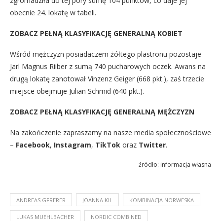
zgromadziła do tej pory sumę 104 punktów, co daje jej
obecnie 24. lokatę w tabeli.
ZOBACZ PEŁNĄ KLASYFIKACJĘ GENERALNĄ KOBIET
Wśród mężczyzn posiadaczem żółtego plastronu pozostaje
Jarl Magnus Riiber z sumą 740 pucharowych oczek. Awans na
drugą lokatę zanotował Vinzenz Geiger (668 pkt.), zaś trzecie
miejsce obejmuje Julian Schmid (640 pkt.).
ZOBACZ PEŁNĄ KLASYFIKACJĘ GENERALNĄ MĘŻCZYZN
Na zakończenie zapraszamy na nasze media społecznościowe
–
Facebook
,
Instagram
,
TikTok
oraz
Twitter
.
źródło: informacja własna
ANDREAS GFRERER
JOANNA KIL
KOMBINACJA NORWESKA
LUKAS MUEHLBACHER
NORDIC COMBINED