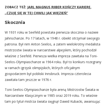
ZOBACZ TEŻ:
JARL MAGNUS RIIBER KOŃCZY KARIERĘ.
,,CZUJĘ SIĘ W TEJ CHWILI JAK WIĘZIEŃ”
Skocznia
W 1931 roku w Seefeld powstała pierwsza skocznia o nazwie
Jahnschanze. Po 17 latach, w 1948 r. obiekt otrzymał swojego
patrona. Był nim Anton Seelos, a zatem wielokrotny medalista
mistrzostw świata w narciarstwie alpejskim, który pochodził
właśnie z Seefeld. Pierwsza wielka impreza zawitała na Toni-
Seelos-Olympiaschanze w 1964 roku. Był to konkurs rozegrany
w ramach igrzysk olimpijskich, których oficjalnym
gospodarzem był pobliski Innsbruck. Impreza czterolecia
zawitała tam jeszcze w 1976 r.
Toni-Seelos-Olympiaschanze była areną Mistrzostw Świata w
Narciarstwie Klasycznym w 1985 oraz 2019 roku. To właśnie
tam po tytuł mistrza świata sięgnął Dawid Kubacki, awansując