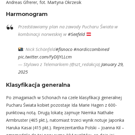
Andreas Gfrerer, fot. Martyna Okrzesik
Harmonogram
Przedstawiamy plan na zawody Pucharu Świata w
kombinacji norweskiej w
#Seefeld
: Nick Schönfeld
#fisnoco
#nordiccombined
pic.twitter.com/FyDlJYLLcm
— Stylowo z Telemarkiem (@szt_redakcja)
January 29,
2025
Klasyfikacja generalna
Po zmaganiach w Schonach na czele klasyfikacji generalnej
Pucharu Świata kobiet pozostaje Ida Marie Hagen z 600-
punktową notą. Drugą lokatę zajmuje Niemka Nathalie
Armbruster (465 pkt.), natomiast trzeci wynik notuje Japonka
Haruka Kasai (415 pkt.). Reprezentantka Polski – Joanna Kil –