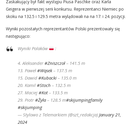
Zaskakujący był fakt występu Piusa Paschke oraz Karla
Geigera w pierwszej serii konkursu. Reprezentanci Niemiec po
skoku na 132.5 i 129.5 metra wylądowali na na 17. i 24. pozycji.
Wyniki pozostałych reprezentantów Polski prezentowały się
następująco:
Wyniki Polaków
:
4. Aleksander
#Zniszczoł
– 141.5 m
13. Paweł
#Wąsek
– 137.5 m
15. Dawid
#Kubacki
– 135.0 m
20. Kamil
#Stoch
– 132.5 m
27. Maciej
#Kot
– 133.5 m
29. Piotr
#Żyła
– 128.5 m
#skijumpingfamily
#skijumping
— Stylowo z Telemarkiem (@szt_redakcja)
January 21,
2024