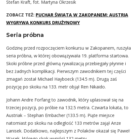
Stefan Kraft, fot. Martyna Okrzesik
ZOBACZ TEŻ:
PUCHAR ŚWIATA W ZAKOPANEM: AUSTRIA
WYGRYWA KONKURS DRUŻYNOWY
Seria próbna
Godzinę przed rozpoczęciem konkursu w Zakopanem, ruszyła
seria próbna, w której obowiązywała 19. platforma startowa.
Skoki próbne przed główną rywalizacją przebiegały płynnie i
bez żadnych komplikacji. Pierwszym zawodnikiem tej części
zmagań został Michael Hayboeck (134.5 m). Drugą zaś
pozycję po skoku na 133. metr objął Ren Nikaido.
Johann Andre Forfang to zawodnik, który uplasował się na
trzeciej pozycji, po próbie na 132.5 metra. Czwarta lokata, to
Austriak – Stephan Embacher (133.5 m). Piąte miejsce
natomiast po skoku na odległość 133 metrów zajął Anze
Lanisek. Dodatkowo, najlepszym z Polaków okazał się Paweł
Wąsek, którego skok wyniósł 132 metry.