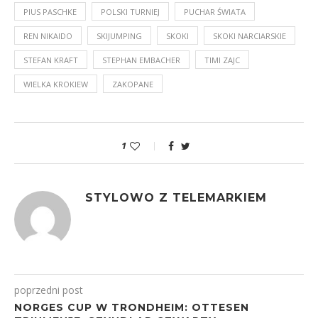
PIUS PASCHKE
POLSKI TURNIEJ
PUCHAR ŚWIATA
REN NIKAIDO
SKIJUMPING
SKOKI
SKOKI NARCIARSKIE
STEFAN KRAFT
STEPHAN EMBACHER
TIMI ZAJC
WIELKA KROKIEW
ZAKOPANE
1
STYLOWO Z TELEMARKIEM
poprzedni post
NORGES CUP W TRONDHEIM: OTTESEN