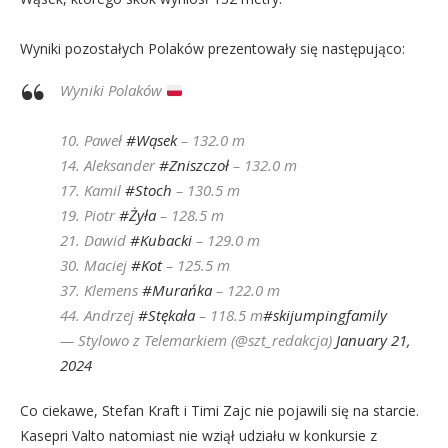
Wyniki pozostałych Polaków prezentowały się następująco:
Wyniki Polaków
10. Paweł
#Wąsek
– 132.0 m
14. Aleksander
#Zniszczoł
– 132.0 m
17. Kamil
#Stoch
– 130.5 m
19. Piotr
#Żyła
– 128.5 m
21. Dawid
#Kubacki
– 129.0 m
30. Maciej
#Kot
– 125.5 m
37. Klemens
#Murańka
– 122.0 m
44. Andrzej
#Stękała
– 118.5 m
#skijumpingfamily
— Stylowo z Telemarkiem (@szt_redakcja)
January 21,
2024
Co ciekawe, Stefan Kraft i Timi Zajc nie pojawili się na starcie.
Kasepri Valto natomiast nie wziął udziału w konkursie z