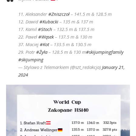
11. Aleksander
#Zniszczoł
– 141.5 m & 128.5 m
12. Dawid
#Kubacki
– 135 m & 137 m
17. Kamil
#Stoch
– 132.5 m & 137.5 m
22. Paweł
#Wąsek
– 137.5 m & 130 m
37. Maciej
#Kot
– 133.5 m & 130.5 m
29. Piotr
#Żyła
– 128.5 m & 130 m
#skijumpingfamily
#skijumping
— Stylowo z Telemarkiem (@szt_redakcja)
January 21,
2024