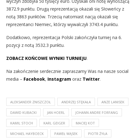
wyczyn zdobyła 50 tysięcy euro. Uzyskali oni notę wynoszącą
3872.9 punktu. Drugą reprezentacją okazali się Słoweńcy z
notą 3863 punktów. Trzecią natomiast nacją okazali się
reprezentanci Niemiec, którzy wywalczyli 3743.4 punktu.
Dodatkowo, reprezentacja Polski zakończyła turniej na 6.
pozycji z notą 3532.3 punktu.
ZOBACZ KOŃCOWE WYNIKI TURNIEJU
.
Na zakończenie serdecznie zapraszamy Was na nasze social
media –
Facebook
,
Instagram
oraz
Twitter
.
ALEKSANDER ZNISZCZOŁ
ANDRZEJ STĘKAŁA
ANZE LANISEK
DAWID KUBACKI
JAN HOERL
JOHANN ANDRE FORFANG
KAMIL STOCH
KARL GEIGER
MACIEJ KOT
MICHAEL HAYBOECK
PAWEŁ WĄSEK
PIOTR ŻYŁA