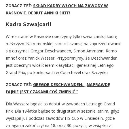
ZOBACZ TEŻ:
SKŁAD KADRY WŁOCH NA ZAWODY W
RASNOVIE. DEBIUT ANNIKI SIEFF!
Kadra Szwajcarii
W rezultacie w Rasnovie obejrzymy tylko szwajcarską kadrę
mężczyzn. Na rumuńskiej skoczni szansę na zaprezentowanie
się otrzymali Gregor Deschwanden, Simon Ammann, Remo
Imhof oraz Yanick Wasser. Przypomnijmy, że Deschwanden
jest obecnym wiceliderem klasyfikacji generalnej Letniego
Grand Prix, po konkursach w Courchevel oraz Szczyrku.
ZOBACZ TEŻ:
GREGOR DESCHWANDEN: ,,NAPRAWDĘ
FAJNIE JEST CZASAMI COŚ ZMIENIĆ.”
Dla Wassera będzie to debiut w zawodach Letniego Grand
Prix. Dla 19-latka będzie to drugi start w sezonie letnim, gdyż
wystąpił już podczas zawodów FIS Cup w Einsiedeln, gdzie
zmagania zakończył na 18. oraz 30. pozycji, w związku z