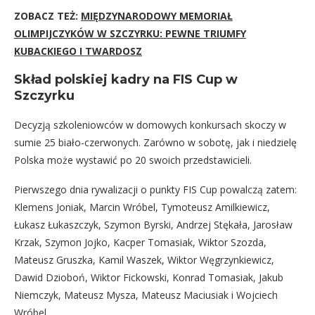
ZOBACZ TEŻ:
MIĘDZYNARODOWY MEMORIAŁ
OLIMPIJCZYKÓW W SZCZYRKU: PEWNE TRIUMFY
KUBACKIEGO I TWARDOSZ
Skład polskiej kadry na FIS Cup w
Szczyrku
Decyzją szkoleniowców w domowych konkursach skoczy w
sumie 25 biało-czerwonych. Zarówno w sobotę, jak i niedzielę
Polska może wystawić po 20 swoich przedstawicieli.
Pierwszego dnia rywalizacji o punkty FIS Cup powalczą zatem:
Klemens Joniak, Marcin Wróbel, Tymoteusz Amilkiewicz,
Łukasz Łukaszczyk, Szymon Byrski, Andrzej Stękała, Jarosław
Krzak, Szymon Jojko, Kacper Tomasiak, Wiktor Szozda,
Mateusz Gruszka, Kamil Waszek, Wiktor Węgrzynkiewicz,
Dawid Dzioboń, Wiktor Fickowski, Konrad Tomasiak, Jakub
Niemczyk, Mateusz Mysza, Mateusz Maciusiak i Wojciech
Wróbel.