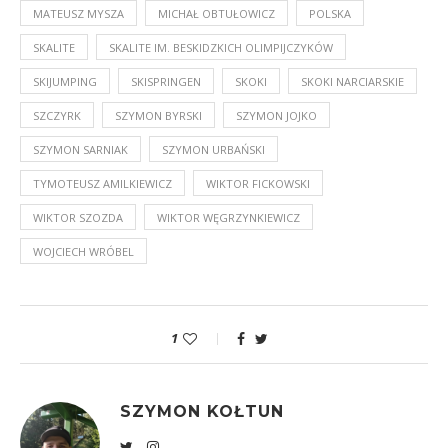
MATEUSZ MYSZA
MICHAŁ OBTUŁOWICZ
POLSKA
SKALITE
SKALITE IM. BESKIDZKICH OLIMPIJCZYKÓW
SKIJUMPING
SKISPRINGEN
SKOKI
SKOKI NARCIARSKIE
SZCZYRK
SZYMON BYRSKI
SZYMON JOJKO
SZYMON SARNIAK
SZYMON URBAŃSKI
TYMOTEUSZ AMILKIEWICZ
WIKTOR FICKOWSKI
WIKTOR SZOZDA
WIKTOR WĘGRZYNKIEWICZ
WOJCIECH WRÓBEL
1
SZYMON KOŁTUN