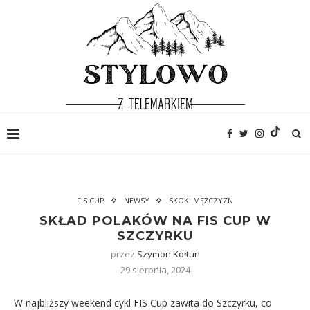
FIS CUP
NEWSY
SKOKI MĘŻCZYZN
SKŁAD POLAKÓW NA FIS CUP W
SZCZYRKU
przez
Szymon Kołtun
29 sierpnia, 2024
W najbliższy weekend cykl FIS Cup zawita do Szczyrku, co