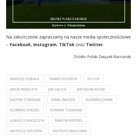
Na zakończenie zapraszamy na nasze media społecznościowe
–
Facebook
,
Instagram
,
TikTok
oraz
Twitter
.
Źródło: Polski Związek Narciarski
ANDRZEJ STĘKAŁA
DAWID DZIOBOŃ
FIS CUP
JAKUB NIEMCZYK
JAN GALICA
JAROSŁAW KRZAK
KACPER TOMASIAK
KAMIL WASZEK
KLEMENS JONIAK
KLEMENS STASZEL
KONRAD TOMASIAK
ŁUKASZ ŁUKASZCZYK
MARCIN WRÓBEL
MATEUSZ GRUSZKA
MATEUSZ MACIUSIAK