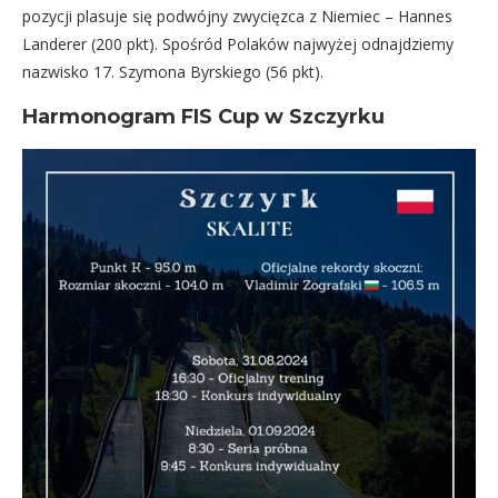
pozycji plasuje się podwójny zwycięzca z Niemiec – Hannes
Landerer (200 pkt). Spośród Polaków najwyżej odnajdziemy
nazwisko 17. Szymona Byrskiego (56 pkt).
Harmonogram FIS Cup w Szczyrku