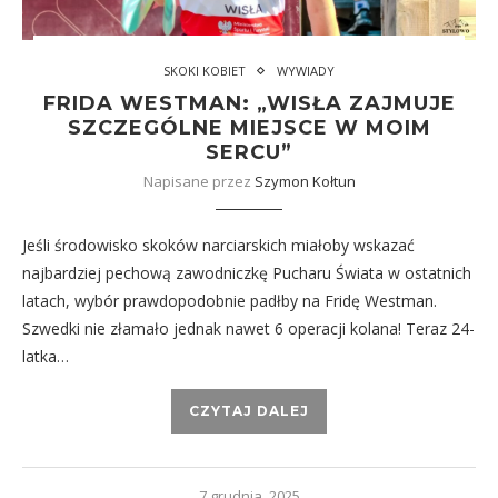
SKOKI KOBIET
WYWIADY
FRIDA WESTMAN: „WISŁA ZAJMUJE
SZCZEGÓLNE MIEJSCE W MOIM
SERCU”
Napisane przez
Szymon Kołtun
Jeśli środowisko skoków narciarskich miałoby wskazać
najbardziej pechową zawodniczkę Pucharu Świata w ostatnich
latach, wybór prawdopodobnie padłby na Fridę Westman.
Szwedki nie złamało jednak nawet 6 operacji kolana! Teraz 24-
latka…
CZYTAJ DALEJ
7 grudnia, 2025