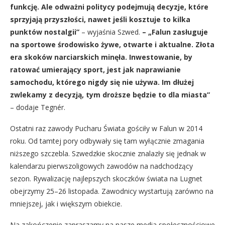
funkcję. Ale odważni politycy podejmują decyzje, które
sprzyjają przyszłości, nawet jeśli kosztuje to kilka
punktów nostalgii”
– wyjaśnia Szwed.
– „Falun zasługuje
na sportowe środowisko żywe, otwarte i aktualne. Złota
era skoków narciarskich minęła. Inwestowanie, by
ratować umierający sport, jest jak naprawianie
samochodu, którego nigdy się nie używa. Im dłużej
zwlekamy z decyzją, tym droższe będzie to dla miasta”
– dodaje Tegnér.
Ostatni raz zawody Pucharu Świata gościły w Falun w 2014
roku. Od tamtej pory odbywały się tam wyłącznie zmagania
niższego szczebla. Szwedzkie skocznie znalazły się jednak w
kalendarzu pierwszoligowych zawodów na nadchodzący
sezon. Rywalizację najlepszych skoczków świata na Lugnet
obejrzymy 25–26 listopada. Zawodnicy wystartują zarówno na
mniejszej, jak i większym obiekcie.
Na zakończenie zapraszamy na nasze media społecznościowe