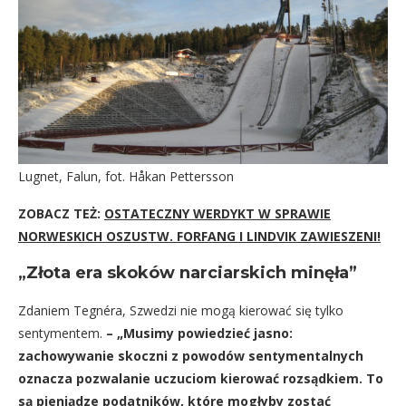
Lugnet, Falun, fot. Håkan Pettersson
ZOBACZ TEŻ:
OSTATECZNY WERDYKT W SPRAWIE
NORWESKICH OSZUSTW. FORFANG I LINDVIK ZAWIESZENI!
„
Złota era skoków narciarskich minęła”
Zdaniem Tegnéra, Szwedzi nie mogą kierować się tylko
sentymentem.
– „Musimy powiedzieć jasno:
zachowywanie skoczni z powodów sentymentalnych
oznacza pozwalanie uczuciom kierować rozsądkiem. To
są pieniądze podatników, które mogłyby zostać