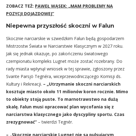
ZOBACZ TEŻ:
PAWEŁ WĄSEK: „MAM PROBLEMY NA
POZYCJI DOJAZDOWEJ”
Niepewna przyszłość skoczni w Falun
Skocznie narciarskie w szwedzkim Falun będą gospodarzem
Mistrzostw Świata w Narciarstwie Klasycznym w 2027 roku.
Jak się jednak okazuje, po zakończeniu światowego
czempionatu kompleks Lugnet może zostać rozebrany. Do
rady miasta wpłynął wniosek w tej sprawie, zgłoszony przez
Svante Parsjö Tegnéra, wiceprzewodniczącego Komisji ds.
Kultury i Rekreacji.
– „Utrzymanie skoczni narciarskich
kosztuje miasto około 11 milionów koron rocznie. Mimo
to obiekty stoją puste. To marnotrawstwo na dużą
skalę. Falun musi opracować plan wycofania się z
narciarstwa klasycznego jako dyscypliny sportu. Czas
zrezygnować”
– twierdzi Tegnér.
– „Skocznie narciarskie Lugnet nie są pulsującym