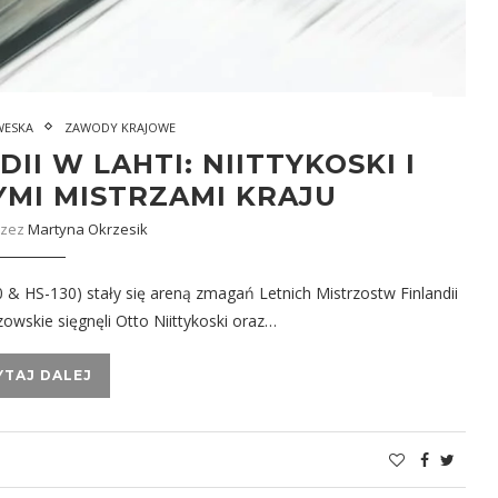
WESKA
ZAWODY KRAJOWE
I W LAHTI: NIITTYKOSKI I
MI MISTRZAMI KRAJU
rzez
Martyna Okrzesik
 & HS-130) stały się areną zmagań Letnich Mistrzostw Finlandii
zowskie sięgnęli Otto Niittykoski oraz…
YTAJ DALEJ