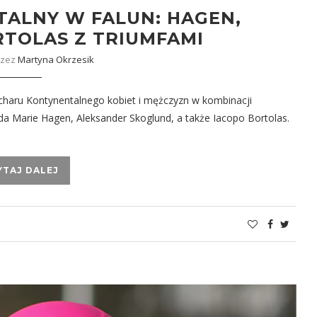
ALNY W FALUN: HAGEN,
RTOLAS Z TRIUMFAMI
rzez
Martyna Okrzesik
charu Kontynentalnego kobiet i mężczyzn w kombinacji
Ida Marie Hagen, Aleksander Skoglund, a także Iacopo Bortolas.
YTAJ DALEJ