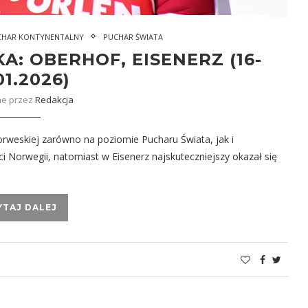
CHAR KONTYNENTALNY
PUCHAR ŚWIATA
: OBERHOF, EISENERZ (16-
01.2026)
ne przez
Redakcja
weskiej zarówno na poziomie Pucharu Świata, jak i
i Norwegii, natomiast w Eisenerz najskuteczniejszy okazał się
YTAJ DALEJ