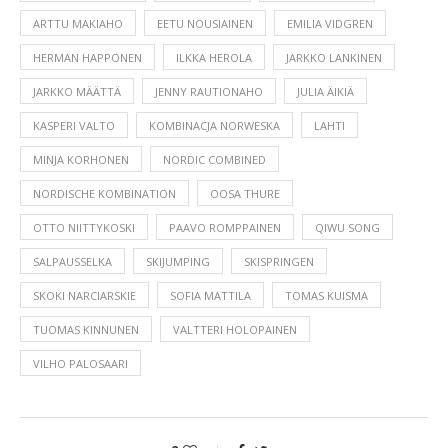
ARTTU MAKIAHO
EETU NOUSIAINEN
EMILIA VIDGREN
HERMAN HAPPONEN
ILKKA HEROLA
JARKKO LANKINEN
JARKKO MÄÄTTÄ
JENNY RAUTIONAHO
JULIA ÄIKIÄ
KASPERI VALTO
KOMBINACJA NORWESKA
LAHTI
MINJA KORHONEN
NORDIC COMBINED
NORDISCHE KOMBINATION
OOSA THURE
OTTO NIITTYKOSKI
PAAVO ROMPPAINEN
QIWU SONG
SALPAUSSELKA
SKIJUMPING
SKISPRINGEN
SKOKI NARCIARSKIE
SOFIA MATTILA
TOMAS KUISMA
TUOMAS KINNUNEN
VALTTERI HOLOPAINEN
VILHO PALOSAARI