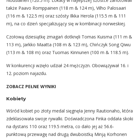
Nousiainen (120.5 m). Lokaty w najlepszej szóstce zanotowali
także Paavo Romppainen (118 m & 124 m), Vilho Palosaari
(116 m & 122.5 m) oraz szósty Ilkka Herola (115.5 m & 111
m), na co dzień specjalizujący się w kombinacji norweskiej.
Czołową dziesiątkę zmagań dotknęli Tomas Kuisma (111 m &
113 m), Jarkko Maatta (108 m & 123 m), Chińczyk Song Qiwu
(113 m & 108 m) oraz Tuomas Kinnunen (100 m & 118.5 m).
W konkurencji wzięło udział 24 mężczyzn. Obowiązywał 16. i
12. poziom najazdu.
ZOBACZ PEŁNE WYNIKI
Kobiety
Wśród kobiet po złoty medal sięgnęła Jenny Rautionaho, która
zdeklasowała swoje rywalki. Doświadczona Finka oddała skoki
na dystans 110 oraz 119.5 metra, co dało jej aż 56.6-
punktową przewagę nad drugą dwuboistką Minją Korhonen