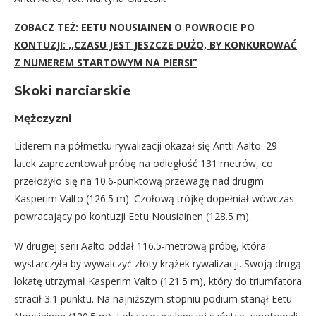
ZOBACZ TEŻ:
EETU NOUSIAINEN O POWROCIE PO
KONTUZJI: ,,CZASU JEST JESZCZE DUŻO, BY KONKUROWAĆ
Z NUMEREM STARTOWYM NA PIERSI”
Skoki narciarskie
Mężczyzni
Liderem na półmetku rywalizacji okazał się Antti Aalto. 29-
latek zaprezentował próbę na odległość 131 metrów, co
przełożyło się na 10.6-punktową przewagę nad drugim
Kasperim Valto (126.5 m). Czołową trójkę dopełniał wówczas
powracający po kontuzji Eetu Nousiainen (128.5 m).
W drugiej serii Aalto oddał 116.5-metrową próbę, która
wystarczyła by wywalczyć złoty krążek rywalizacji. Swoją drugą
lokatę utrzymał Kasperim Valto (121.5 m), który do triumfatora
stracił 3.1 punktu. Na najniższym stopniu podium stanął Eetu