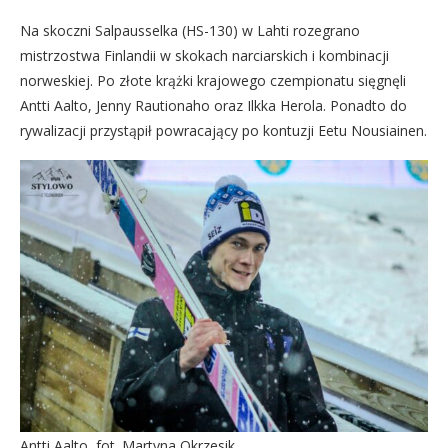
Na skoczni Salpausselka (HS-130) w Lahti rozegrano
mistrzostwa Finlandii w skokach narciarskich i kombinacji
norweskiej. Po złote krążki krajowego czempionatu sięgnęli
Antti Aalto, Jenny Rautionaho oraz Ilkka Herola. Ponadto do
rywalizacji przystąpił powracający po kontuzji Eetu Nousiainen.
Antti Aalto, fot. Martyna Okrzesik