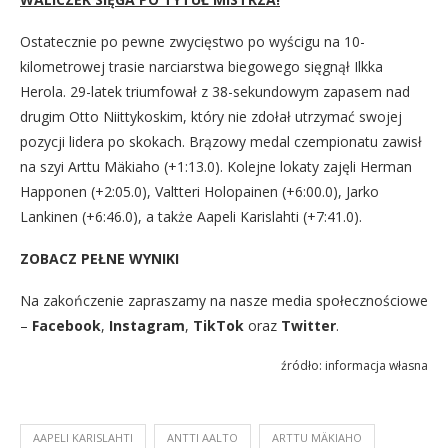
Ostatecznie po pewne zwycięstwo po wyścigu na 10-
kilometrowej trasie narciarstwa biegowego sięgnął Ilkka
Herola. 29-latek triumfował z 38-sekundowym zapasem nad
drugim Otto Niittykoskim, który nie zdołał utrzymać swojej
pozycji lidera po skokach. Brązowy medal czempionatu zawisł
na szyi Arttu Mäkiaho (+1:13.0). Kolejne lokaty zajęli Herman
Happonen (+2:05.0), Valtteri Holopainen (+6:00.0), Jarko
Lankinen (+6:46.0), a także Aapeli Karislahti (+7:41.0).
ZOBACZ PEŁNE WYNIKI
Na zakończenie zapraszamy na nasze media społecznościowe
–
Facebook
,
Instagram
,
TikTok
oraz
Twitter
.
źródło: informacja własna
AAPELI KARISLAHTI
ANTTI AALTO
ARTTU MÄKIAHO