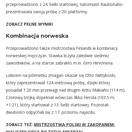
przeprowadzono z 24. belki startowej, natomiast Rautionaho
prezentowała swoją próbę z 20. platformy.
ZOBACZ PEŁNE WYNIKI
Kombinacja norweska
Przeprowadzono także mistrzostwa Finlandii w kombinacji
norweskiej mężczyzn. Stawka liczyła zaledwie siedmiu
zawodników, a na starcie zabrakło m.in. Eero Hirvonena.
Liderem na półmetku zmagań okazał się Otto Niittykoski,
który zaprezentował 124-metrową próbę, dzięki której
posiadał 1:20 min przewagi nad drugim Arttu Mäkiaho (114 m).
Czołową trójkę dopełniał wówczas Ilkka Herola (103.5 m;
+1:21), który startował z 13. belki startowej. Pozostali
dwuboiści odpychali się z 17. poziomu najazdu.
ZOBACZ TEŻ:
MISTRZOSTWA POLSKI W ZAKOPANEM:
WALICZEK SIĘGA PO TYTUŁ MISTRZA!