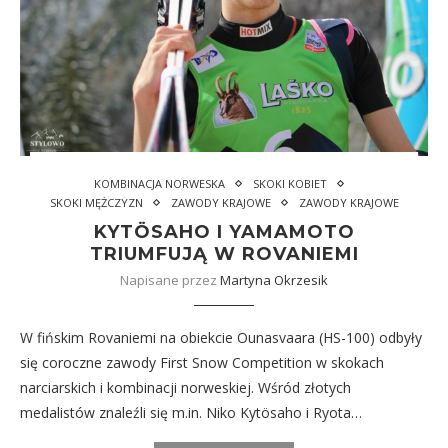
KOMBINACJA NORWESKA
SKOKI KOBIET
SKOKI MĘŻCZYZN
ZAWODY KRAJOWE
ZAWODY KRAJOWE
KYTÖSAHO I YAMAMOTO
TRIUMFUJĄ W ROVANIEMI
Napisane przez
Martyna Okrzesik
W fińskim Rovaniemi na obiekcie Ounasvaara (HS-100) odbyły
się coroczne zawody First Snow Competition w skokach
narciarskich i kombinacji norweskiej. Wśród złotych
medalistów znaleźli się m.in. Niko Kytösaho i Ryota…