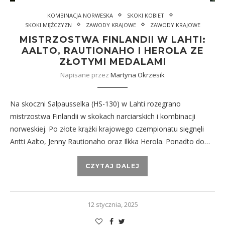
KOMBINACJA NORWESKA
SKOKI KOBIET
SKOKI MĘŻCZYZN
ZAWODY KRAJOWE
ZAWODY KRAJOWE
MISTRZOSTWA FINLANDII W LAHTI:
AALTO, RAUTIONAHO I HEROLA ZE
ZŁOTYMI MEDALAMI
Napisane przez
Martyna Okrzesik
Na skoczni Salpausselka (HS-130) w Lahti rozegrano
mistrzostwa Finlandii w skokach narciarskich i kombinacji
norweskiej. Po złote krążki krajowego czempionatu sięgnęli
Antti Aalto, Jenny Rautionaho oraz Ilkka Herola. Ponadto do…
CZYTAJ DALEJ
12 stycznia, 2025