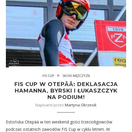
FIS CUP
SKOKI MĘŻCZYZN
FIS CUP W OTEPÄÄ: DEKLASACJA
HAMANNA, BYRSKI I ŁUKASZCZYK
NA PODIUM!
Napisane przez
Martyna Okrzesik
Estońska Otepää w ten weekend gości trzecioligowców
podczas ostatnich zawodów FIS Cup w cyklu letnim. W