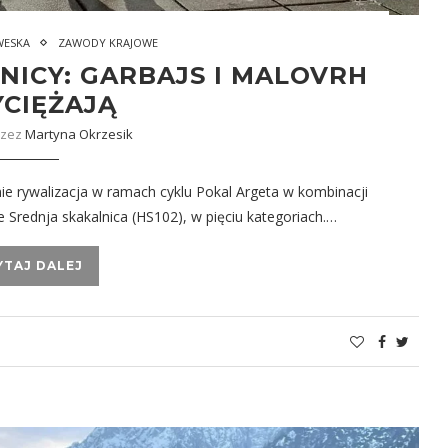
WESKA
ZAWODY KRAJOWE
NICY: GARBAJS I MALOVRH
CIĘŻAJĄ
rzez
Martyna Okrzesik
ie rywalizacja w ramach cyklu Pokal Argeta w kombinacji
 Srednja skakalnica (HS102), w pięciu kategoriach.…
YTAJ DALEJ