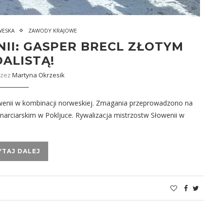
WESKA
ZAWODY KRAJOWE
II: GASPER BRECL ZŁOTYM
ALISTĄ!
rzez
Martyna Okrzesik
owenii w kombinacji norweskiej. Zmagania przeprowadzono na
narciarskim w Pokljuce. Rywalizacja mistrzostw Słowenii w
YTAJ DALEJ