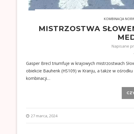
KOMBINACJA NOR
MISTRZOSTWA SŁOWEN
MED
Napisane p
Gasper Brecl triumfuje w krajowych mistrzostwach Sł
obiekcie Bauhenk (HS109) w Kranju, a także w ośrodku 
kombinacji…
CZ
27 marca, 2024