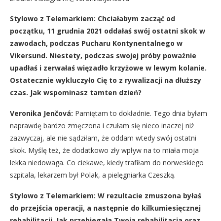
Stylowo z Telemarkiem: Chciałabym zacząć od
początku, 11 grudnia 2021 oddałaś swój ostatni skok w
zawodach, podczas Pucharu Kontynentalnego w
Vikersund. Niestety, podczas swojej próby poważnie
upadłaś i zerwałaś więzadło krzyżowe w lewym kolanie.
Ostatecznie wykluczyło Cię to z rywalizacji na dłuższy
czas. Jak wspominasz tamten dzień?
Veronika Jenčová:
Pamiętam to dokładnie. Tego dnia byłam
naprawdę bardzo zmęczona i czułam się nieco inaczej niż
zazwyczaj, ale nie sądziłam, że oddam wtedy swój ostatni
skok. Myślę też, że dodatkowo zły wpływ na to miała moja
lekka niedowaga. Co ciekawe, kiedy trafiłam do norweskiego
szpitala, lekarzem był Polak, a pielęgniarka Czeszką.
Stylowo z Telemarkiem: W rezultacie zmuszona byłaś
do przejścia operacji, a następnie do kilkumiesięcznej
rehabilitacji. Jak przebiegała Twoja rehabilitacja oraz