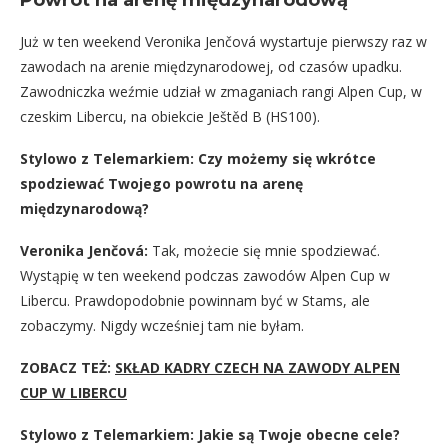
Powrót na arenę międzynarodową
Już w ten weekend Veronika Jenčová wystartuje pierwszy raz w
zawodach na arenie międzynarodowej, od czasów upadku.
Zawodniczka weźmie udział w zmaganiach rangi Alpen Cup, w
czeskim Libercu, na obiekcie Ještěd B (HS100).
Stylowo z Telemarkiem: Czy możemy się wkrótce
spodziewać Twojego powrotu na arenę
międzynarodową?
Veronika Jenčová:
Tak, możecie się mnie spodziewać.
Wystąpię w ten weekend podczas zawodów Alpen Cup w
Libercu. Prawdopodobnie powinnam być w Stams, ale
zobaczymy. Nigdy wcześniej tam nie byłam.
ZOBACZ TEŻ:
SKŁAD KADRY CZECH NA ZAWODY ALPEN
CUP W LIBERCU
Stylowo z Telemarkiem: Jakie są Twoje obecne cele?