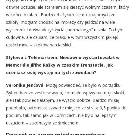
dziwne uczucie, ale starałam się cieszyć wolnym czasem, który
w końcu miałam. Bardzo zbliżyłam się do znajomych ze
szkoły, mogłam chodzić na imprezy czy jeździć na wiele
wycieczek i doświadczyć życia „normalnego” ucznia. To było
cudowne, ale czułam, że brakuje w tym wszystkim jakiejś
części mnie – skoków narciarskich.
Stylowo z Telemarkiem: Niedawno wystartowałaś w
Memoriále Jiřího Rašky w czeskim Frenstacie. Jak
oceniasz swój występ na tych zawodach?
Veronika Jenčová:
Mogę powiedzieć, że było w porządku.
Byłam bardzo zestresowana, co miało wpływ na moje skoki,
ale i tak powiedziałabym, że wyszło dobrze. Bardzo mi się
podobało, natomiast czwarte miejsce ze stratą 0,5 punktu do
podium, tak samo jak w Lomnicach, nie było najlepszym
uczuciem – zakończyła ze śmiechem.