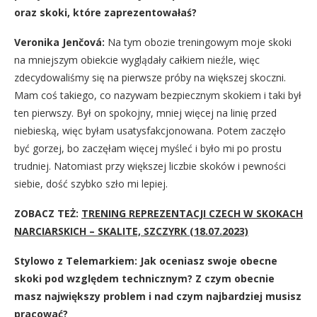
oraz skoki, które zaprezentowałaś?
Veronika Jenčová:
Na tym obozie treningowym moje skoki
na mniejszym obiekcie wyglądały całkiem nieźle, więc
zdecydowaliśmy się na pierwsze próby na większej skoczni.
Mam coś takiego, co nazywam bezpiecznym skokiem i taki był
ten pierwszy. Był on spokojny, mniej więcej na linię przed
niebieską, więc byłam usatysfakcjonowana. Potem zaczęło
być gorzej, bo zaczęłam więcej myśleć i było mi po prostu
trudniej. Natomiast przy większej liczbie skoków i pewności
siebie, dość szybko szło mi lepiej.
ZOBACZ TEŻ:
TRENING REPREZENTACJI CZECH W SKOKACH
NARCIARSKICH – SKALITE, SZCZYRK (18.07.2023)
Stylowo z Telemarkiem: Jak oceniasz swoje obecne
skoki pod względem technicznym? Z czym obecnie
masz największy problem i nad czym najbardziej musisz
pracować?