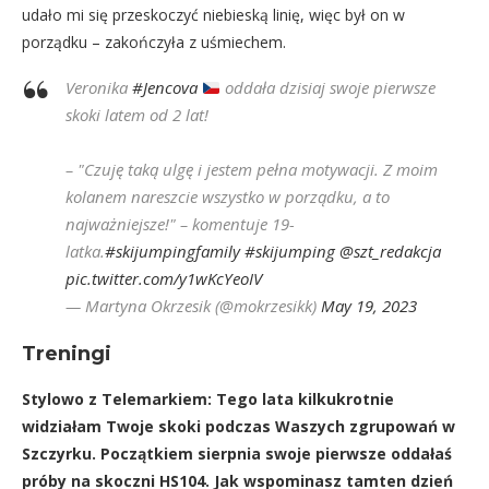
udało mi się przeskoczyć niebieską linię, więc był on w
porządku – zakończyła z uśmiechem.
Veronika
#Jencova
oddała dzisiaj swoje pierwsze
skoki latem od 2 lat!
– "Czuję taką ulgę i jestem pełna motywacji. Z moim
kolanem nareszcie wszystko w porządku, a to
najważniejsze!" – komentuje 19-
latka.
#skijumpingfamily
#skijumping
@szt_redakcja
pic.twitter.com/y1wKcYeoIV
— Martyna Okrzesik (@mokrzesikk)
May 19, 2023
Treningi
Stylowo z Telemarkiem: Tego lata kilkukrotnie
widziałam Twoje skoki podczas Waszych zgrupowań w
Szczyrku. Początkiem sierpnia swoje pierwsze oddałaś
próby na skoczni HS104. Jak wspominasz tamten dzień