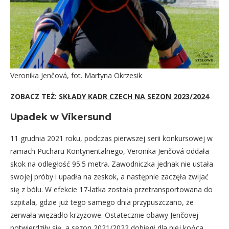
Veronika Jenčová, fot. Martyna Okrzesik
ZOBACZ TEŻ:
SKŁADY KADR CZECH NA SEZON 2023/2024
Upadek w Vikersund
11 grudnia 2021 roku, podczas pierwszej serii konkursowej w
ramach Pucharu Kontynentalnego, Veronika Jenčová oddała
skok na odległość 95.5 metra. Zawodniczka jednak nie ustała
swojej próby i upadła na zeskok, a następnie zaczęła zwijać
się z bólu. W efekcie 17-latka została przetransportowana do
szpitala, gdzie już tego samego dnia przypuszczano, że
zerwała więzadło krzyżowe. Ostatecznie obawy Jenčovej
potwierdziły się, a sezon 2021/2022 dobiegł dla niej końca.