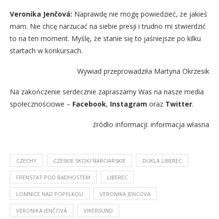
Veronika Jenčová:
Naprawdę nie mogę powiedzieć, że jakieś
mam. Nie chcę narzucać na siebie presji i trudno mi stwierdzić
to na ten moment. Myślę, że stanie się to jaśniejsze po kilku
startach w konkursach.
Wywiad przeprowadziła Martyna Okrzesik
Na zakończenie serdecznie zapraszamy Was na nasze media
społecznościowe –
Facebook
,
Instagram
oraz
Twitter
.
źródło informacji: informacja własna
CZECHY
CZESKIE SKOKI NARCIARSKIE
DUKLA LIBEREC
FRENSTAT POD RADHOSTEM
LIBEREC
LOMNICE NAD POPELKOU
VERONIKA JENCOVA
VERONIKA JENČOVÁ
VIKERSUND