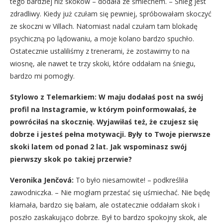
tego bardziej niż skoków – dodała ze śmiechem. – Śnieg jest
zdradliwy. Kiedy już czułam się pewniej, spróbowałam skoczyć
ze skoczni w Villach. Natomiast nadal czułam tam blokadę
psychiczną po lądowaniu, a moje kolano bardzo spuchło.
Ostatecznie ustaliliśmy z trenerami, że zostawimy to na
wiosnę, ale nawet te trzy skoki, które oddałam na śniegu,
bardzo mi pomogły.
Stylowo z Telemarkiem: W maju dodałaś post na swój
profil na Instagramie, w którym poinformowałaś, że
powróciłaś na skocznię. Wyjawiłaś też, że czujesz się
dobrze i jesteś pełna motywacji. Były to Twoje pierwsze
skoki latem od ponad 2 lat. Jak wspominasz swój
pierwszy skok po takiej przerwie?
Veronika Jenčová:
To było niesamowite! – podkreśliła
zawodniczka. – Nie mogłam przestać się uśmiechać. Nie będę
kłamała, bardzo się bałam, ale ostatecznie oddałam skok i
poszło zaskakująco dobrze. Był to bardzo spokojny skok, ale