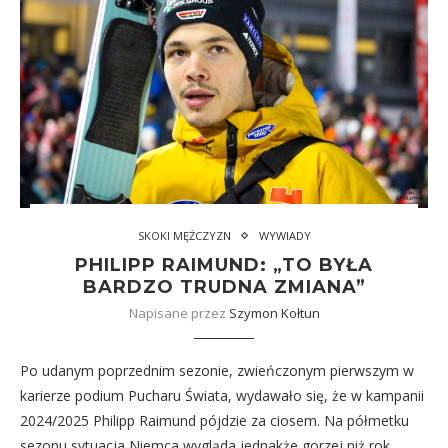
SKOKI MĘŻCZYZN
WYWIADY
PHILIPP RAIMUND: „TO BYŁA
BARDZO TRUDNA ZMIANA”
Napisane przez
Szymon Kołtun
Po udanym poprzednim sezonie, zwieńczonym pierwszym w
karierze podium Pucharu Świata, wydawało się, że w kampanii
2024/2025 Philipp Raimund pójdzie za ciosem. Na półmetku
sezonu sytuacja Niemca wygląda jednakże gorzej niż rok