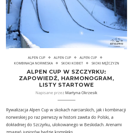
ALPEN CUP
ALPEN CUP
ALPEN CUP
KOMBINACJA NORWESKA
SKOKI KOBIET
SKOKI MĘŻCZYZN
ALPEN CUP W SZCZYRKU:
ZAPOWIEDŹ, HARMONOGRAM,
LISTY STARTOWE
Napisane przez
Martyna Okrzesik
Rywalizacja Alpen Cup w skokach narciarskich, jak i kombinacji
norweskiej po raz pierwszy w historii zawita do Polski, a
dokładniej do Szczyrku, ulokowanego w Beskidach. Arenami
zmagań juniorów będzie kompleks…