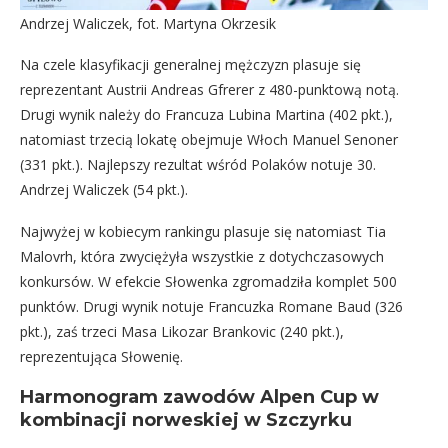
Andrzej Waliczek, fot. Martyna Okrzesik
Na czele klasyfikacji generalnej mężczyzn plasuje się
reprezentant Austrii Andreas Gfrerer z 480-punktową notą.
Drugi wynik należy do Francuza Lubina Martina (402 pkt.),
natomiast trzecią lokatę obejmuje Włoch Manuel Senoner
(331 pkt.). Najlepszy rezultat wśród Polaków notuje 30.
Andrzej Waliczek (54 pkt.).
Najwyżej w kobiecym rankingu plasuje się natomiast Tia
Malovrh, która zwyciężyła wszystkie z dotychczasowych
konkursów. W efekcie Słowenka zgromadziła komplet 500
punktów. Drugi wynik notuje Francuzka Romane Baud (326
pkt.), zaś trzeci Masa Likozar Brankovic (240 pkt.),
reprezentująca Słowenię.
Harmonogram zawodów Alpen Cup w
kombinacji norweskiej w Szczyrku