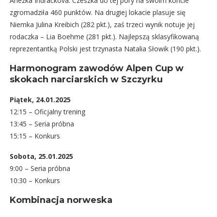
Anezka Indrackova. Czeszka do tej pory na swoim koncie
zgromadziła 460 punktów. Na drugiej lokacie plasuje się
Niemka Julina Kreibich (282 pkt.), zaś trzeci wynik notuje jej
rodaczka – Lia Boehme (281 pkt.). Najlepszą sklasyfikowaną
reprezentantką Polski jest trzynasta Natalia Słowik (190 pkt.).
Harmonogram zawodów Alpen Cup w
skokach narciarskich w Szczyrku
Piątek, 24.01.2025
12:15 – Oficjalny trening
13:45 – Seria próbna
15:15 – Konkurs
Sobota, 25.01.2025
9:00 – Seria próbna
10:30 – Konkurs
Kombinacja norweska