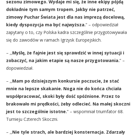
sezonu zimowego. Wydaje mi się, że inne ekipy pójdą
dokładnie tym samym tropem. Jakby nie patrzeć,
zimowy Puchar Świata jest dla nas imprezą docelową,
kiedy dyspozycja ma być najwyższa.
” – odpowiedział
zapytany o to, czy Polska kadra szczególnie przygotowywała
się do zawodów w ramach Igrzysk Europejskich.
– ,,
Myślę, że fajnie jest się sprawdzić w innej sytuacji i
zobaczyć, na jakim etapie są nasze przygotowania.
” –
dopowiedział.
– ,,
Mam po dzisiejszym konkursie poczucie, że stać
mnie na lepsze skakanie. Noga nie do końca chciała
współpracować, skoki były dość spóźnione. Przez to
brakowało mi prędkości, żeby odlecieć. Na małej skoczni
jest to szczególnie istotne.
” – wspomniał triumfator 68.
Turnieju Czterech Skoczni.
– ,,
Nie tyle strach, ale bardziej konsternacja. Zdarzały