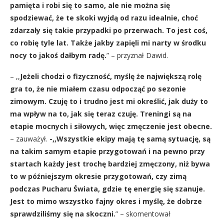
pamięta i robi się to samo, ale nie można się
spodziewać, że te skoki wyjdą od razu idealnie, choć
zdarzały się takie przypadki po przerwach. To jest coś,
co robię tyle lat. Także jakby zapięli mi narty w środku
nocy to jakoś dałbym radę.
” – przyznał Dawid.
– ,,
Jeżeli chodzi o fizyczność, myślę że największą rolę
gra to, że nie miałem czasu odpocząć po sezonie
zimowym. Czuję to i trudno jest mi określić, jak duży to
ma wpływ na to, jak się teraz czuję. Treningi są na
etapie mocnych i siłowych, więc zmęczenie jest obecne.
– zauważył.
-,,Wszystkie ekipy mają tę samą sytuację, są
na takim samym etapie przygotowań i na pewno przy
startach każdy jest trochę bardziej zmęczony, niż bywa
to w późniejszym okresie przygotowań, czy zimą
podczas Pucharu Świata, gdzie tę energię się szanuje.
Jest to mimo wszystko fajny okres i myślę, że dobrze
sprawdziliśmy się na skoczni.
” – skomentował