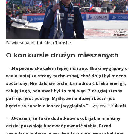
Dawid Kubacki, fot. Neja Tamshe
O konkursie drużyn mieszanych
– ,,
Na pewno skakałem lepiej niż rano. Skoki wyglądały o
wiele lepiej ze strony technicznej, choć drugi był mocno
spóźniony. Nie dało się techniką nadrobić braku energii,
żałuję tego, ponieważ był to mój błąd. Z drugiej strony
patrząc, jest postęp. Myślę, że na dużej skoczni już
będzie to zupełnie inaczej wyglądało.”
– zapewnił Kubacki.
– ,,
Uważam, że takie dodatkowe skoki jakie mieliśmy
dzisiaj pozwalają budować pewność siebie. Przed
zawodami bodajże przez dwa tygodnie nie skakaliśmy,