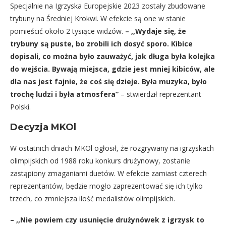
Specjalnie na Igrzyska Europejskie 2023 zostały zbudowane
trybuny na Średniej Krokwi. W efekcie są one w stanie
pomieścić około 2 tysiące widzów.
– ,,Wydaje się, że
trybuny są puste, bo zrobili ich dosyć sporo. Kibice
dopisali, co można było zauważyć, jak długa była kolejka
do wejścia. Bywają miejsca, gdzie jest mniej kibiców, ale
dla nas jest fajnie, że coś się dzieje. Była muzyka, było
trochę ludzi i była atmosfera”
– stwierdził reprezentant
Polski.
Decyzja MKOl
W ostatnich dniach MKOl ogłosił, że rozgrywany na igrzyskach
olimpijskich od 1988 roku konkurs drużynowy, zostanie
zastąpiony zmaganiami duetów. W efekcie zamiast czterech
reprezentantów, będzie mogło zaprezentować się ich tylko
trzech, co zmniejsza ilość medalistów olimpijskich.
– ,,Nie powiem czy usunięcie drużynówek z igrzysk to