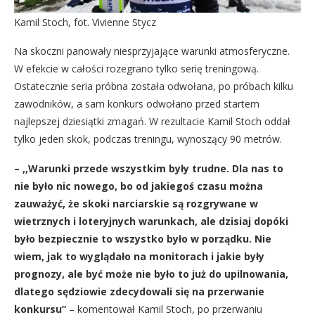
Kamil Stoch, fot. Vivienne Stycz
Na skoczni panowały niesprzyjające warunki atmosferyczne.
W efekcie w całości rozegrano tylko serię treningową.
Ostatecznie seria próbna została odwołana, po próbach kilku
zawodników, a sam konkurs odwołano przed startem
najlepszej dziesiątki zmagań. W rezultacie Kamil Stoch oddał
tylko jeden skok, podczas treningu, wynoszący 90 metrów.
– ,,Warunki przede wszystkim były trudne. Dla nas to
nie było nic nowego, bo od jakiegoś czasu można
zauważyć, że skoki narciarskie są rozgrywane w
wietrznych i loteryjnych warunkach, ale dzisiaj dopóki
było bezpiecznie to wszystko było w porządku. Nie
wiem, jak to wyglądało na monitorach i jakie były
prognozy, ale być może nie było to już do upilnowania,
dlatego sędziowie zdecydowali się na przerwanie
konkursu”
– komentował Kamil Stoch, po przerwaniu