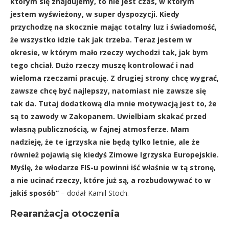
którym się znajdujemy, to nie jest czas, w którym
jestem wyświeżony, w super dyspozycji. Kiedy
przychodzę na skocznie mając totalny luz i świadomość,
że wszystko idzie tak jak trzeba. Teraz jestem w
okresie, w którym mało rzeczy wychodzi tak, jak bym
tego chciał. Dużo rzeczy muszę kontrolować i nad
wieloma rzeczami pracuję. Z drugiej strony chcę wygrać,
zawsze chcę być najlepszy, natomiast nie zawsze się
tak da. Tutaj dodatkową dla mnie motywacją jest to, że
są to zawody w Zakopanem. Uwielbiam skakać przed
własną publicznością, w fajnej atmosferze. Mam
nadzieję, że te igrzyska nie będą tylko letnie, ale że
również pojawią się kiedyś Zimowe Igrzyska Europejskie.
Myślę, że włodarze FIS-u powinni iść właśnie w tą stronę,
a nie ucinać rzeczy, które już są, a rozbudowywać to w
jakiś sposób”
– dodał Kamil Stoch.
Rearanżacja otoczenia