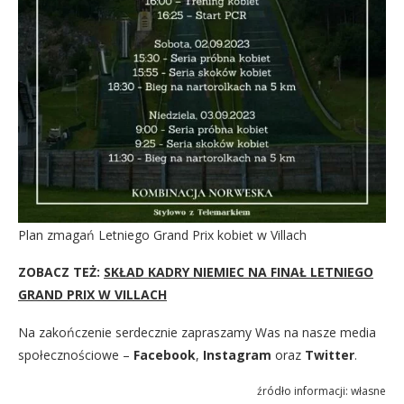
Plan zmagań Letniego Grand Prix kobiet w Villach
ZOBACZ TEŻ:
SKŁAD KADRY NIEMIEC NA FINAŁ LETNIEGO
GRAND PRIX W VILLACH
Na zakończenie serdecznie zapraszamy Was na nasze media
społecznościowe –
Facebook
,
Instagram
oraz
Twitter
.
źródło informacji: własne