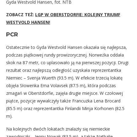
Gyda Westvold Hansen, fot. NTB
ZOBACZ TEŻ:
LGP W OBERSTDORFIE: KOLEJNY TRIUMF
WESTVOLD HANSEN!
PCR
Ostatecznie to Gyda Westvold Hansen okazała się najlepsza,
podczas piątkowej rundy prowizorycznej. Norweżka oddała
skok na 87 metr, co uplasowało ją na pierwszej pozycji. Drugi
rezultat oraz najlepszą odległość uzyskała reprezentantka
Niemiec – Svenja Wuerth (93.5 m). W efekcie trzecią lokatę
objęła Słowenka Ema Volavsek (87.5 m), która podczas
zmagań w Oberstdorfie, zajęła drugie miejsce. W czołowej
piątce, pozycje wywalczyły także Francuzka Lena Brocard
(85.5 m) oraz reprezentantka Finlandii Minja Korhonen (82.5
m).
Na kolejnych dwóch lokatach znalazły się niemieckie
zawodniczki – Jenny Nowak (83.5 m), a także Nathalie