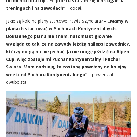
mi do nich brakuje. Po prostu staram się ich ścigać na
treningach i na zawodach”
– dodał.
Jakie są kolejne plany startowe Pawła Szyndlara?
– ,,Mamy w
planach startować w Pucharach Kontynentalnych.
Dokładnego planu nie znam, natomiast głównie
wygląda to tak, że na zawody jeżdżą najlepsi zawodnicy,
którzy mogą na nie jechać. Ja nie mogę jeździć na Alpen
Cup, więc zostaje mi Puchar Kontynentalny i Puchar
Świata. Mam nadzieję, że zostanę powołany na kolejny
weekend Pucharu Kontynentalnego”
– powiedział
dwuboista.