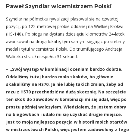
Paweł Szyndlar wicemistrzem Polski
Szyndlar na półmetku rywalizacji plasował się na czwartej
pozycji, po 122-metrowej próbie oddanej na Wielkiej Krokwi
(HS-140). Po biegu na dystans dziesięciu kilometrów 24-latek
awansował na drugą lokatę, tym samym sięgając po srebrny
medal i tytuł wicemistrza Polski. Do triumfującego Andrzeja
Waliczka stracił niespełna 31 sekund.
– ,,Swój występ w kombinacji oceniam bardzo dobrze.
Oddaliśmy tutaj bardzo mało skoków, bo głównie
skakaliśmy na HS70. Ja nie lubię takich zmian, żeby od
razu z HS70 przechodzić na dużą skocznię. Na szczęście
ten skok do zawodów w kombinacji mi się udał, więc po
prostu później walczyłem. Wiedziałem, że jestem dobry
na biegówkach i udało mi się uzyskać drugie miejsce.
Jest to moja najlepsza pozycja w historii moich startów
w mistrzostwach Polski, więc jestem zadowolony z tego