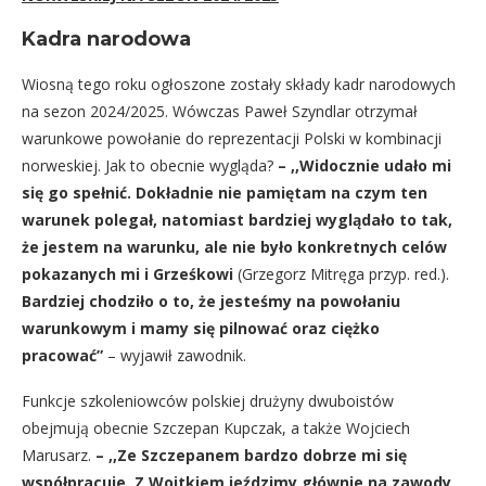
Kadra narodowa
Wiosną tego roku ogłoszone zostały składy kadr narodowych
na sezon 2024/2025. Wówczas Paweł Szyndlar otrzymał
warunkowe powołanie do reprezentacji Polski w kombinacji
norweskiej. Jak to obecnie wygląda?
– ,,Widocznie udało mi
się go spełnić. Dokładnie nie pamiętam na czym ten
warunek polegał, natomiast bardziej wyglądało to tak,
że jestem na warunku, ale nie było konkretnych celów
pokazanych mi i Grześkowi
(Grzegorz Mitręga przyp. red.).
Bardziej chodziło o to, że jesteśmy na powołaniu
warunkowym i mamy się pilnować oraz ciężko
pracować”
– wyjawił zawodnik.
Funkcje szkoleniowców polskiej drużyny dwuboistów
obejmują obecnie Szczepan Kupczak, a także Wojciech
Marusarz.
– ,,Ze Szczepanem bardzo dobrze mi się
współpracuje. Z Wojtkiem jeździmy głównie na zawody,