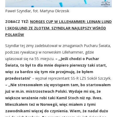
Paweł Szyndlar, fot. Martyna Okrzesik
ZOBACZ TEŻ:
NORGES CUP W LILLEHAMMER: LEINAN LUND
I SKOGLUND ZE ZŁOTEM. SZYNDLAR NAJLEPSZY WŚRÓD
POLAKÓW
Szyndlar tej zimy zadebiutował w zmaganiach Pucharu Świata,
podczas rywalizacji w norweskim Lillehammer, gdzie
uplasował się na 55. miejscu.
– ,,Jeśli chodzi o Puchar
Świata, to był to dla mnie dopiero pierwszy taki start,
więc za bardzo się tym nie przejmuję, że byłem
przedostatni
” – wyznał reprezentant SS-R LZS Sokół Szczyrk.
– ,,Nie stresowałem się występem tam, bo startowałem
już w m.in. mistrzostwach Polski. Wydaje mi się, że
większe wrażenie robi taki Kamil Stoch niż np. Ilves.
Mieszkałem też w Norwegii, więc miałem z tymi
zawodnikami więcej do czynienia. Wiem, że nadal dużo