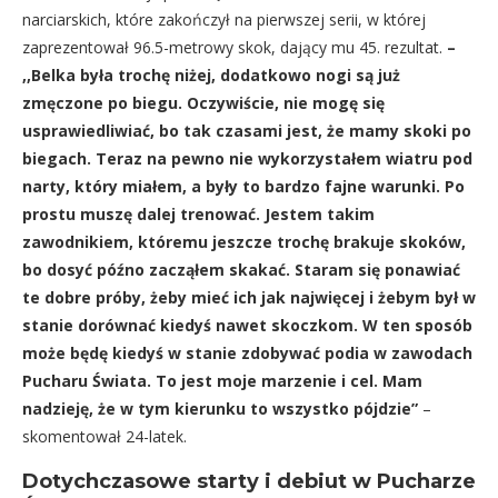
narciarskich, które zakończył na pierwszej serii, w której
zaprezentował 96.5-metrowy skok, dający mu 45. rezultat.
–
,,Belka była trochę niżej, dodatkowo nogi są już
zmęczone po biegu. Oczywiście, nie mogę się
usprawiedliwiać, bo tak czasami jest, że mamy skoki po
biegach. Teraz na pewno nie wykorzystałem wiatru pod
narty, który miałem, a były to bardzo fajne warunki. Po
prostu muszę dalej trenować. Jestem takim
zawodnikiem, któremu jeszcze trochę brakuje skoków,
bo dosyć późno zacząłem skakać. Staram się ponawiać
te dobre próby, żeby mieć ich jak najwięcej i żebym był w
stanie dorównać kiedyś nawet skoczkom. W ten sposób
może będę kiedyś w stanie zdobywać podia w zawodach
Pucharu Świata. To jest moje marzenie i cel. Mam
nadzieję, że w tym kierunku to wszystko pójdzie”
–
skomentował 24-latek.
Dotychczasowe starty i debiut w Pucharze