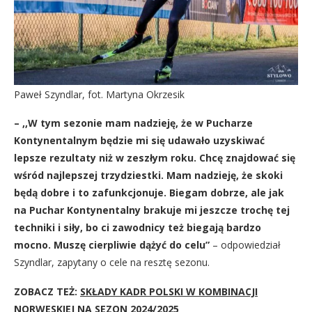
Paweł Szyndlar, fot. Martyna Okrzesik
– ,,W tym sezonie mam nadzieję, że w Pucharze
Kontynentalnym będzie mi się udawało uzyskiwać
lepsze rezultaty niż w zeszłym roku. Chcę znajdować się
wśród najlepszej trzydziestki. Mam nadzieję, że skoki
będą dobre i to zafunkcjonuje. Biegam dobrze, ale jak
na Puchar Kontynentalny brakuje mi jeszcze trochę tej
techniki i siły, bo ci zawodnicy też biegają bardzo
mocno. Muszę cierpliwie dążyć do celu”
– odpowiedział
Szyndlar, zapytany o cele na resztę sezonu.
ZOBACZ TEŻ:
SKŁADY KADR POLSKI W KOMBINACJI
NORWESKIEJ NA SEZON 2024/2025