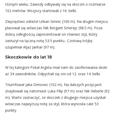
różnym wieku. Zawody odbywały się na skoczni o rozmiarze
102 metrów. Wszyscy startowali z 16. belki.
Zwycięstwo odniósł Urban Simnic (100 m). Na drugim miejscu
plasował się wówczas Nik Bergant Smerajc (98.5 m). Poza
dobrą odległością zaprezentował on również styl, który
zasłużył na łączną notę 53.5 punktu.. Czołową trójkę
uzupełniał Aljaz Janhar (97 m).
Skoczkowie do lat 18
W tej kategorii Pokal Argeta miał nam do zaoferowania skoki
aż 34 zawodników. Odpychali się oni od 12. oraz 14. belki.
Triumfował Jaka Drinovec (102 m). Na dalszych pozycjach
znajdowali się natomiast Luka Filip (97 m) oraz Nik Heberle (92
m). Warto zaznaczyć, że skoczek z drugiego miejsca uzyskał
wówczas najwyższą notę za styl, która wynosiła całe 53
punkty.