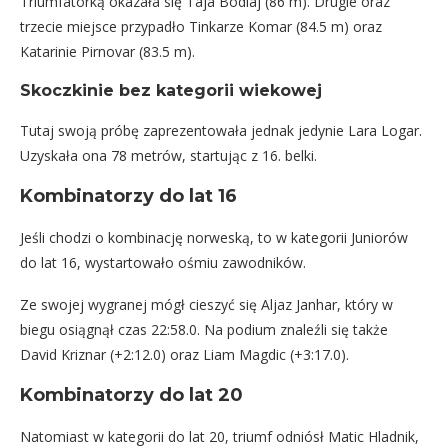
Triumfatorką okazała się Taja Bodlaj (86 m). Drugie oraz
trzecie miejsce przypadło Tinkarze Komar (84.5 m) oraz
Katarinie Pirnovar (83.5 m).
Skoczkinie bez kategorii wiekowej
Tutaj swoją próbę zaprezentowała jednak jedynie Lara Logar.
Uzyskała ona 78 metrów, startując z 16. belki.
Kombinatorzy do lat 16
Jeśli chodzi o kombinację norweską, to w kategorii Juniorów
do lat 16, wystartowało ośmiu zawodników.
Ze swojej wygranej mógł cieszyć się Aljaz Janhar, który w
biegu osiągnął czas 22:58.0. Na podium znaleźli się także
David Kriznar (+2:12.0) oraz Liam Magdic (+3:17.0).
Kombinatorzy do lat 20
Natomiast w kategorii do lat 20, triumf odniósł Matic Hladnik,