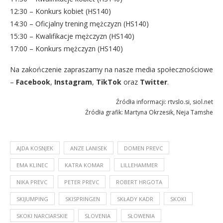
12:30 – Konkurs kobiet (HS140)
14:30 – Oficjalny trening mężczyzn (HS140)
15:30 – Kwalifikacje mężczyzn (HS140)
17:00 – Konkurs mężczyzn (HS140)
Na zakończenie zapraszamy na nasze media społecznościowe
–
Facebook
,
Instagram
,
TikTok
oraz
Twitter
.
Źródła informacji: rtvslo.si, siol.net
Źródła grafik: Martyna Okrzesik, Neja Tamshe
AJDA KOSNJEK
ANZE LANISEK
DOMEN PREVC
EMA KLINEC
KATRA KOMAR
LILLEHAMMER
NIKA PREVC
PETER PREVC
ROBERT HRGOTA
SKIJUMPING
SKISPRINGEN
SKŁADY KADR
SKOKI
SKOKI NARCIARSKIE
SLOVENIA
SŁOWENIA