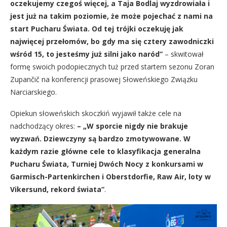
oczekujemy czegoś więcej, a Taja Bodlaj wyzdrowiała i
jest już na takim poziomie, że może pojechać z nami na
start Pucharu Świata. Od tej trójki oczekuję jak
najwięcej przełomów, bo gdy ma się cztery zawodniczki
wśród 15, to jesteśmy już silni jako naród”
– skwitował
formę swoich podopiecznych tuż przed startem sezonu Zoran
Zupančič na konferencji prasowej Słoweńskiego Związku
Narciarskiego.
Opiekun słoweńskich skoczkiń wyjawił także cele na
nadchodzący okres:
– „W sporcie nigdy nie brakuje
wyzwań. Dziewczyny są bardzo zmotywowane. W
każdym razie główne cele to klasyfikacja generalna
Pucharu Świata, Turniej Dwóch Nocy z konkursami w
Garmisch-Partenkirchen i Oberstdorfie, Raw Air, loty w
Vikersund, rekord świata”
.