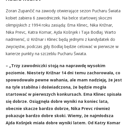
Zoran Zupančič na zawody otwierające sezon Pucharu Świata
kobiet zabiera 6 zawodniczek. Na belce startowej skoczni
olimpijskich z 1994 roku zasiądą: Ema Klinec, Nika Križnar,
Nika Prevc, Katra Komar, Ajda Košnjek i Taja Bodlaj. Warto
nadmienić, iż Križnar i Klinec będą jednymi z kandydatek do
zwycięstw, podczas gdy Bodlaj będzie celować w pierwsze w
karierze punkty na szczeblu Pucharu Świata.
– „Trzy zawodniczki stoją na naprawdę wysokim
poziomie. Niestety Križnar 14 dni temu zachorowała, co
spowodowało pewne wahania, ale mam nadzieję, że jest
na tyle stabilna i doświadczona, że ​​będzie mogła
startować w pierwszych konkursach. Ema Klinec spisała
się dobrze. Osiągnęła dobre wyniki na koniec lata,
obecnie skacze bardzo dobrze, Nika Prevc również
pokazuje bardzo dobre skoki. Wiemy, że najmłodsza
Ajda Košnjek miała dobre wyniki latem. Od Katry Komar