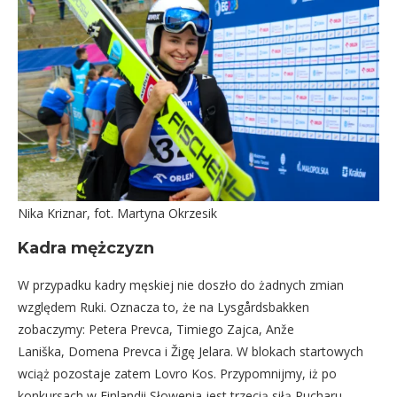
Nika Kriznar, fot. Martyna Okrzesik
Kadra mężczyzn
W przypadku kadry męskiej nie doszło do żadnych zmian
względem Ruki. Oznacza to, że na Lysgårdsbakken
zobaczymy: Petera Prevca, Timiego Zajca, Anže
Laniška, Domena Prevca i Žigę Jelara. W blokach startowych
wciąż pozostaje zatem Lovro Kos. Przypomnijmy, iż po
konkursach w Finlandii Słowenia jest trzecią siłą Pucharu