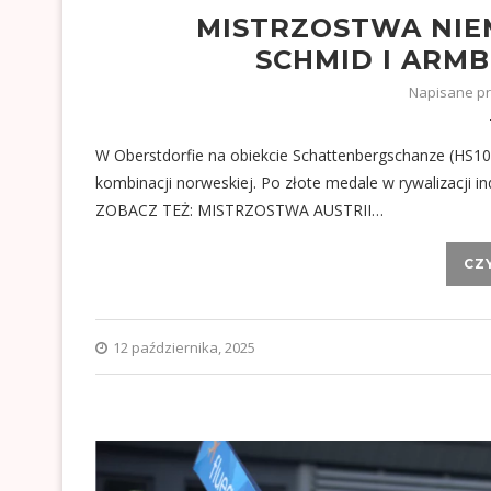
MISTRZOSTWA NIE
SCHMID I ARM
Napisane p
W Oberstdorfie na obiekcie Schattenbergschanze (HS1
kombinacji norweskiej. Po złote medale w rywalizacji in
ZOBACZ TEŻ: MISTRZOSTWA AUSTRII…
CZ
12 października, 2025