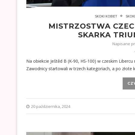
SKOKI KOBIET
SKOK
MISTRZOSTWA CZECH
SKARKA TRIU
Napisane p
Na obiekcie Ještěd B (K-90, HS-100) w czeskim Libercu
Zawodnicy startowali w trzech kategoriach, a po złote k
CZ
20 października, 2024