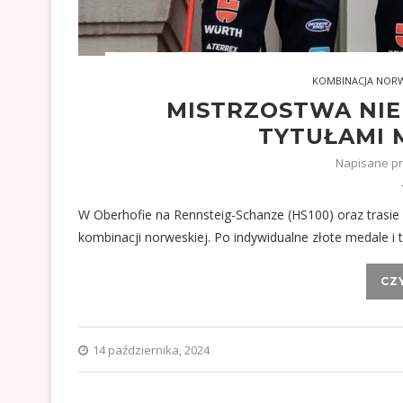
KOMBINACJA NOR
MISTRZOSTWA NIE
TYTUŁAMI 
Napisane p
W Oberhofie na Rennsteig-Schanze (HS100) oraz trasie
kombinacji norweskiej. Po indywidualne złote medale i
CZ
14 października, 2024