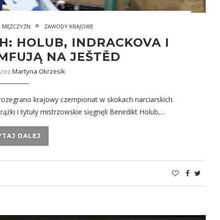
I MĘŻCZYZN
ZAWODY KRAJOWE
: HOLUB, INDRACKOVA I
MFUJĄ NA JEŠTĚD
rzez
Martyna Okrzesik
 rozegrano krajowy czempionat w skokach narciarskich.
rążki i tytuły mistrzowskie sięgnęli Benedikt Holub,…
YTAJ DALEJ