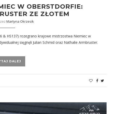
MIEC W OBERSTDORFIE:
BRUSTER ZE ZŁOTEM
rzez
Martyna Okrzesik
06 & HS137) rozegrano krajowe mistrzostwa Niemiec w
dywidualnej sięgnęli Julian Schmid oraz Nathalie Armbruster.
YTAJ DALEJ