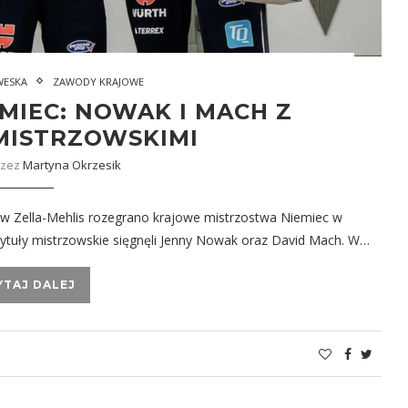
WESKA
ZAWODY KRAJOWE
MIEC: NOWAK I MACH Z
MISTRZOWSKIMI
rzez
Martyna Okrzesik
 w Zella-Mehlis rozegrano krajowe mistrzostwa Niemiec w
 tytuły mistrzowskie sięgnęli Jenny Nowak oraz David Mach. W…
YTAJ DALEJ