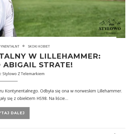
TYNENTALNT
SKOKI KOBIET
TALNY W LILLEHAMMER:
ABIGAIL STRATE!
ez
Stylowo Z Telemarkiem
aru Kontynentalnego. Odbyła się ona w norweskim Lillehammer.
ały się z obiektem HS98. Na liście…
YTAJ DALEJ