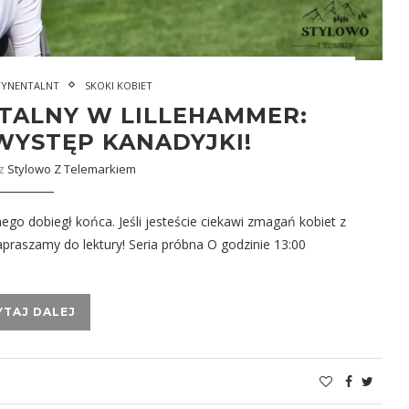
TYNENTALNT
SKOKI KOBIET
TALNY W LILLEHAMMER:
WYSTĘP KANADYJKI!
ez
Stylowo Z Telemarkiem
go dobiegł końca. Jeśli jesteście ciekawi zmagań kobiet z
praszamy do lektury! Seria próbna O godzinie 13:00
YTAJ DALEJ