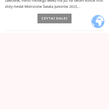
zawodnik, mimo młodego wieku ma już na swoim koncie m.in.
złoty medal Mistrzostw Świata Juniorów 2023,…
CZYTAJ DALEJ
19 września, 2023
…
40
…
1
38
39
41
42
54