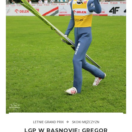
LETNIE GRAND PRIX
SKOKI MĘŻCZYZN
LGP W RASNOVIE: GREGOR