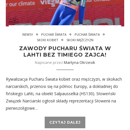
NEWSY
PUCHAR ŚWIATA
PUCHAR ŚWIATA
SKOKI KOBIET
SKOKI MĘŻCZYZN
ZAWODY PUCHARU ŚWIATA W
LAHTI BEZ TIMIEGO ZAJCA!
Napisane przez
Martyna Okrzesik
Rywalizacja Pucharu Świata kobiet oraz mężczyzn, w skokach
narciarskich, przenosi się na północ Europy, a dokładniej do
fińskiego Lahti, na obiekt Salpausselkä (HS130). Słoweński
Związek Narciarski ogłosił składy reprezentacji Słowenii na
pierwszoligowe…
CZYTAJ DALEJ