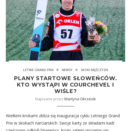
LETNIE GRAND PRIX
NEWSY
SKOKI MĘŻCZYZN
PLANY STARTOWE SŁOWEŃCÓW.
KTO WYSTĄPI W COURCHEVEL I
WIŚLE?
Napisane przez
Martyna Okrzesik
Wielkimi krokami zbliża się inauguracja cyklu Letniego Grand
Prix w skokach narciarskich. Swoje karty ze składami kadr
częściowo odkryli Słoweńcy. Kogo zatem możemy się