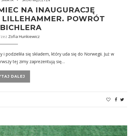
MIEC NA INAUGURACJĘ
 LILLEHAMMER. POWRÓT
NBICHLERA
rzez
Zofia Hunkiewicz
 i podzieliła się składem, który uda się do Norwegii. Już w
erwszy tej zimy zaprezentują się…
YTAJ DALEJ