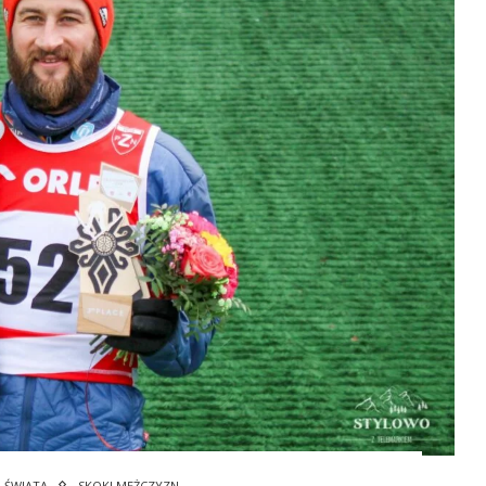
 ŚWIATA
SKOKI MĘŻCZYZN