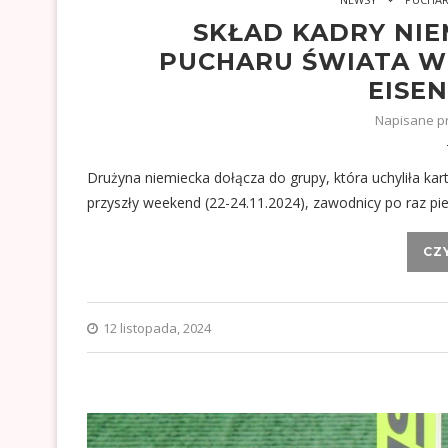
SKŁAD KADRY NIE
PUCHARU ŚWIATA W
EISE
Napisane p
Drużyna niemiecka dołącza do grupy, która uchyliła karty
przyszły weekend (22-24.11.2024), zawodnicy po raz pi
CZ
12 listopada, 2024