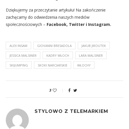
Dziękujemy za przeczytanie artykułu! Na zakończenie
zachęcamy do odwiedzenia naszych mediów
społecznościowych –
Facebook
,
Twitter
i
Instagram
.
ALEX INSAM
GIOVANNI BRESADOLA
JAKUB JIROUTEK
JESSICA MALSINER
KADRY WŁOCH
LARA MALSINER
SKIJUMPING
SKOKI NARCIARSKIE
WŁOCHY
3
STYLOWO Z TELEMARKIEM