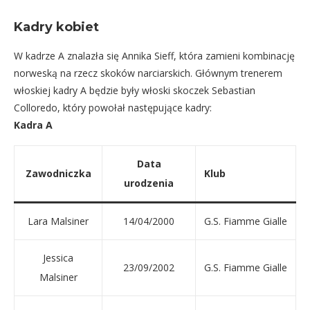
Kadry kobiet
W kadrze A znalazła się Annika Sieff, która zamieni kombinację
norweską na rzecz skoków narciarskich. Głównym trenerem
włoskiej kadry A będzie były włoski skoczek Sebastian
Colloredo, który powołał następujące kadry:
Kadra A
Data
Zawodniczka
Klub
urodzenia
Lara Malsiner
14/04/2000
G.S. Fiamme Gialle
Jessica
23/09/2002
G.S. Fiamme Gialle
Malsiner