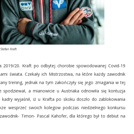
Stefan Kraft
ta 2019/20. Kraft po odbytej chorobie spowodowanej Covid-19
kami świata. Czekały ich Mistrzostwa, na które każdy zawodnik
any trening, jednak na tym zakończyły się jego zmagania w tej
nie spodziewał, a mianowicie u Austriaka odnowiła się kontuzja
j kadry wyjaśnił, iż u Krafta po skoku doszło do zablokowania
kże wesprzeć swoich kolegow podczas niedzielnego konkursu
 zawodnik- Timon- Pascal Kahofer, dla którego był to debiut na