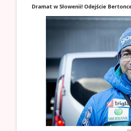
Dramat w Słowenii! Odejście Bertonc
Go