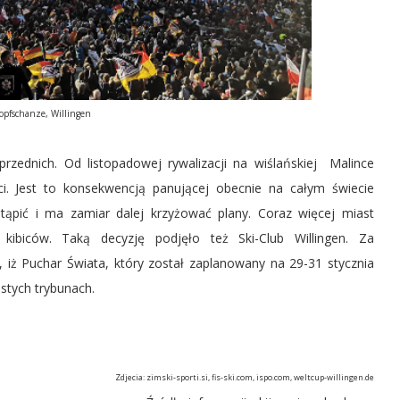
pfschanze, Willingen
rzednich. Od listopadowej rywalizacji na wiślańskiej Malince
ci. Jest to konsekwencją panującej obecnie na całym świecie
tąpić i ma zamiar dalej krzyżować plany. Coraz więcej miast
ibiców. Taką decyzję podjęło też Ski-Club Willingen. Za
, iż Puchar Świata, który został zaplanowany na 29-31 stycznia
ustych trybunach.
Zdjecia: zimski-sporti.si, fis-ski.com, ispo.com, weltcup-willingen.de