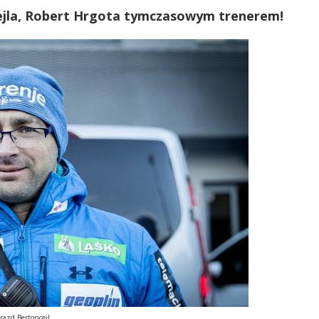
ejla, Robert Hrgota tymczasowym trenerem!
razd Bertoncejl