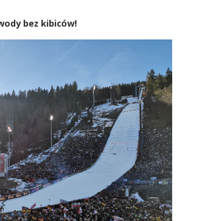
wody bez kibiców!