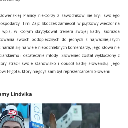
oweńskiej Planicy niektórzy z zawodnikow nie kryli swojego
 gospodarzy- Timi Zajc. Skoczek zamieścił w piątkowy wieczór na
 wpis, w którym skrytykował trenera swojej kadry- Gorazda
towania swoich podopiecznych do jednych z najważniejszych
naraził się na wiele niepochlebnych komentarzy, jego słowa nie
iarskiemu i ostatecznie młody Słoweniec został wykluczony z
który stracił swoje stanowisko i opuścił kadrę słoweńską. Jego
wi Hrgota, który niegdyś sam był reprezentantem Słowenii.
emy Lindvika