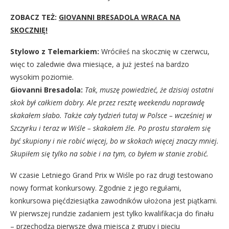
ZOBACZ TEŻ:
GIOVANNI BRESADOLA WRACA NA
SKOCZNIĘ!
Stylowo z Telemarkiem:
Wróciłeś na skocznię w czerwcu,
więc to zaledwie dwa miesiące, a już jesteś na bardzo
wysokim poziomie.
Giovanni Bresadola:
Tak, muszę powiedzieć, że dzisiaj ostatni
skok był całkiem dobry. Ale przez resztę weekendu naprawdę
skakałem słabo. Także cały tydzień tutaj w Polsce – wcześniej w
Szczyrku i teraz w Wiśle – skakałem źle. Po prostu starałem się
być skupiony i nie robić więcej, bo w skokach więcej znaczy mniej.
Skupiłem się tylko na sobie i na tym, co byłem w stanie zrobić.
W czasie Letniego Grand Prix w Wiśle po raz drugi testowano
nowy format konkursowy. Zgodnie z jego regułami,
konkursowa pięćdziesiątka zawodników ułożona jest piątkami.
W pierwszej rundzie zadaniem jest tylko kwalifikacja do finału
– przechodzą pierwsze dwa miejsca z grupy i pięciu