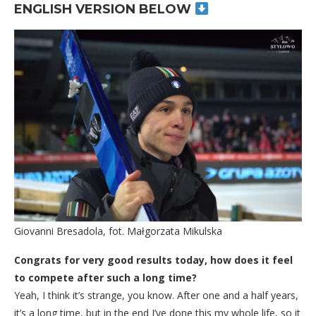
ENGLISH VERSION BELOW
Giovanni Bresadola, fot. Małgorzata Mikulska
Congrats for very good results today, how does it feel
to compete after such a long time?
Yeah, I think it’s strange, you know. After one and a half years,
it’s a long time, but in the end I’ve done this my whole life, so it