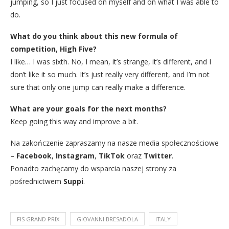
jumping, so I just focused on myself and on what I was able to
do.
What do you think about this new formula of
competition, High Five?
I like… I was sixth. No, I mean, it’s strange, it’s different, and I
don’t like it so much. It’s just really very different, and I’m not
sure that only one jump can really make a difference.
What are your goals for the next months?
Keep going this way and improve a bit.
Na zakończenie zapraszamy na nasze media społecznościowe
–
Facebook
,
Instagram
,
TikTok
oraz
Twitter
.
Ponadto zachęcamy do wsparcia naszej strony za
pośrednictwem
Suppi
.
FIS GRAND PRIX
GIOVANNI BRESADOLA
ITALY