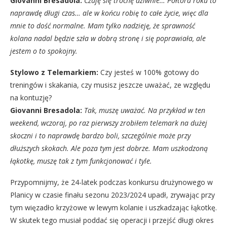
Giovanni Bresadola:
Czuję się trochę dziwnie… Półtora roku to
naprawdę długi czas… ale w końcu robię to całe życie, więc dla
mnie to dość normalne. Mam tylko nadzieję, że sprawność
kolana nadal będzie szła w dobrą stronę i się poprawiała, ale
jestem o to spokojny.
Stylowo z Telemarkiem:
Czy jesteś w 100% gotowy do
treningów i skakania, czy musisz jeszcze uważać, ze względu
na kontuzję?
Giovanni Bresadola:
Tak, muszę uważać. Na przykład w ten
weekend, wczoraj, po raz pierwszy zrobiłem telemark na dużej
skoczni i to naprawdę bardzo boli, szczególnie może przy
dłuższych skokach. Ale poza tym jest dobrze. Mam uszkodzoną
łąkotkę, muszę tak z tym funkcjonować i tyle.
Przypomnijmy, że 24-latek podczas konkursu drużynowego w
Planicy w czasie finału sezonu 2023/2024 upadł, zrywając przy
tym więzadło krzyżowe w lewym kolanie i uszkadzając łąkotkę.
W skutek tego musiał poddać się operacji i przejść długi okres