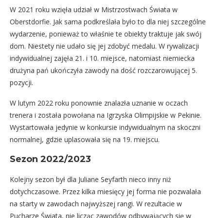
W 2021 roku wzięła udział w Mistrzostwach Świata w
Oberstdorfie. Jak sama podkreślała było to dla niej szczególne
wydarzenie, ponieważ to właśnie te obiekty traktuje jak swój
dom. Niestety nie udało się jej zdobyć medalu. W rywalizacji
indywidualnej zajęła 21. i 10. miejsce, natomiast niemiecka
drużyna pań ukończyła zawody na dość rozczarowującej 5.
pozycji.
W lutym 2022 roku ponownie znalazła uznanie w oczach
trenera i została powołana na Igrzyska Olimpijskie w Pekinie.
Wystartowała jedynie w konkursie indywidualnym na skoczni
normalnej, gdzie uplasowała się na 19. miejscu.
Sezon 2022/2023
Kolejny sezon był dla Juliane Seyfarth nieco inny niż
dotychczasowe. Przez kilka miesięcy jej forma nie pozwalała
na starty w zawodach najwyższej rangi. W rezultacie w
Pucharze Świata, nie licząc zawodów odbywających się w