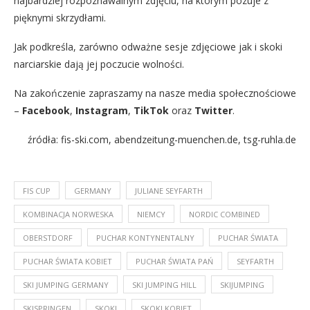
najbardziej rozpoznawalnym zdjęciu, na którym pozuje z
pięknymi skrzydłami.
Jak podkreśla, zarówno odważne sesje zdjęciowe jak i skoki
narciarskie dają jej poczucie wolności.
Na zakończenie zapraszamy na nasze media społecznościowe
–
Facebook
,
Instagram
,
TikTok
oraz
Twitter
.
źródła: fis-ski.com, abendzeitung-muenchen.de, tsg-ruhla.de
FIS CUP
GERMANY
JULIANE SEYFARTH
KOMBINACJA NORWESKA
NIEMCY
NORDIC COMBINED
OBERSTDORF
PUCHAR KONTYNENTALNY
PUCHAR ŚWIATA
PUCHAR ŚWIATA KOBIET
PUCHAR ŚWIATA PAŃ
SEYFARTH
SKI JUMPING GERMANY
SKI JUMPING HILL
SKIJUMPING
SKISPRINGEN
SKOKI
SKOKI KOBIET