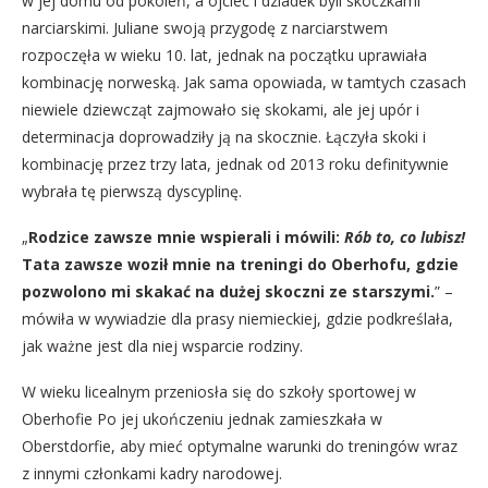
w jej domu od pokoleń, a ojciec i dziadek byli skoczkami
narciarskimi. Juliane swoją przygodę z narciarstwem
rozpoczęła w wieku 10. lat, jednak na początku uprawiała
kombinację norweską. Jak sama opowiada, w tamtych czasach
niewiele dziewcząt zajmowało się skokami, ale jej upór i
determinacja doprowadziły ją na skocznie. Łączyła skoki i
kombinację przez trzy lata, jednak od 2013 roku definitywnie
wybrała tę pierwszą dyscyplinę.
„
Rodzice zawsze mnie wspierali i mówili:
Rób to, co lubisz!
Tata zawsze woził mnie na treningi do Oberhofu, gdzie
pozwolono mi skakać na dużej skoczni ze starszymi.
” –
mówiła w wywiadzie dla prasy niemieckiej, gdzie podkreślała,
jak ważne jest dla niej wsparcie rodziny.
W wieku licealnym przeniosła się do szkoły sportowej w
Oberhofie Po jej ukończeniu jednak zamieszkała w
Oberstdorfie, aby mieć optymalne warunki do treningów wraz
z innymi członkami kadry narodowej.