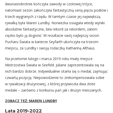
dwunastokrotnie kończyła zawody w czołowej trójce,
natomiast sezon zakończyła fantastyczną serią pięciu podiów i
trzech wygranych z rzędu. W tamtym czasie jej największą
rywalką była Maren Lundby. Norweżka osiagała wtedy wyniki
absolutnie fantastyczne, biła rekord za rekordem, zatem
ciężko było ją dogonić. W rezultacie swój najlepszy sezon
Pucharu Świata w karierze Seyfarth ukończyła na trzecim
miejscu, za Lundby i swoją rodaczką Kathariną Althaus.
Na przełomie lutego i marca 2019 roku miały miejsce
Mistrzostwa Świata w Seefeld. Juliane zaprezentowała się na
nich bardzo dobrze. Indywidualnie otarła się o medal, zajmując
czwartą pozycję. Niepowodzenie to zrekompensowała sobie
w rywalizacji drużynowej, z której przywiozła dwa złote
medale – zarówno z konkursu pań jak i drużyn mieszanych.
ZOBACZ TEŻ: MAREN LUNDBY
Lata 2019-2022