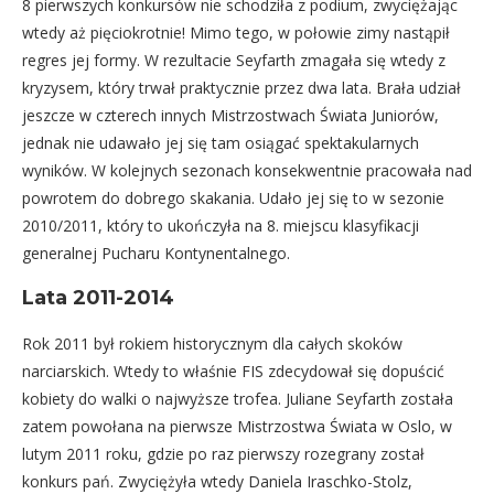
8 pierwszych konkursów nie schodziła z podium, zwyciężając
wtedy aż pięciokrotnie! Mimo tego, w połowie zimy nastąpił
regres jej formy. W rezultacie Seyfarth zmagała się wtedy z
kryzysem, który trwał praktycznie przez dwa lata. Brała udział
jeszcze w czterech innych Mistrzostwach Świata Juniorów,
jednak nie udawało jej się tam osiągać spektakularnych
wyników. W kolejnych sezonach konsekwentnie pracowała nad
powrotem do dobrego skakania. Udało jej się to w sezonie
2010/2011, który to ukończyła na 8. miejscu klasyfikacji
generalnej Pucharu Kontynentalnego.
Lata 2011-2014
Rok 2011 był rokiem historycznym dla całych skoków
narciarskich. Wtedy to właśnie FIS zdecydował się dopuścić
kobiety do walki o najwyższe trofea. Juliane Seyfarth została
zatem powołana na pierwsze Mistrzostwa Świata w Oslo, w
lutym 2011 roku, gdzie po raz pierwszy rozegrany został
konkurs pań. Zwyciężyła wtedy Daniela Iraschko-Stolz,