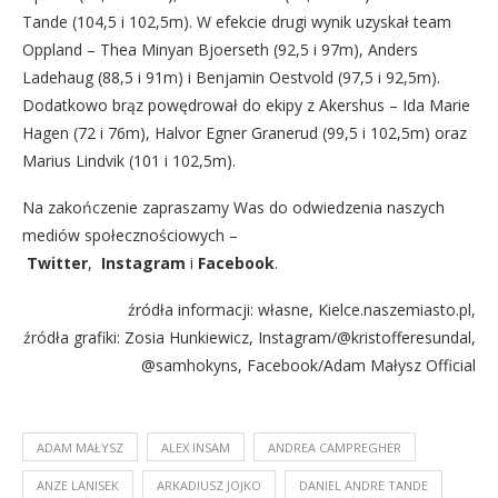
Tande (104,5 i 102,5m). W efekcie drugi wynik uzyskał team
Oppland – Thea Minyan Bjoerseth (92,5 i 97m), Anders
Ladehaug (88,5 i 91m) i Benjamin Oestvold (97,5 i 92,5m).
Dodatkowo brąz powędrował do ekipy z Akershus – Ida Marie
Hagen (72 i 76m), Halvor Egner Granerud (99,5 i 102,5m) oraz
Marius Lindvik (101 i 102,5m).
Na zakończenie zapraszamy Was do odwiedzenia naszych
mediów społecznościowych –
Twitter
,
Instagram
i
Facebook
.
źródła informacji: własne, Kielce.naszemiasto.pl,
źródła grafiki: Zosia Hunkiewicz, Instagram/@kristofferesundal,
@samhokyns, Facebook/Adam Małysz Official
ADAM MAŁYSZ
ALEX INSAM
ANDREA CAMPREGHER
ANZE LANISEK
ARKADIUSZ JOJKO
DANIEL ANDRE TANDE