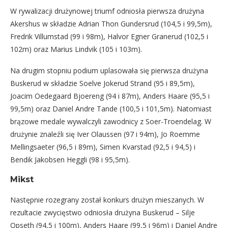
W rywalizacji drużynowej triumf odniosła pierwsza drużyna
Akershus w składzie Adrian Thon Gundersrud (104,5 i 99,5m),
Fredrik Villumstad (99 i 98m), Halvor Egner Granerud (102,5 i
102m) oraz Marius Lindvik (105 i 103m).
Na drugim stopniu podium uplasowała się pierwsza drużyna
Buskerud w składzie Soelve Jokerud Strand (95 i 89,5m),
Joacim Oedegaard Bjoereng (94 i 87m), Anders Haare (95,5 i
99,5m) oraz Daniel Andre Tande (100,5 i 101,5m). Natomiast
brązowe medale wywalczyli zawodnicy z Soer-Troendelag. W
drużynie znaleźli się Iver Olaussen (97 i 94m), Jo Roemme
Mellingsaeter (96,5 i 89m), Simen Kvarstad (92,5 i 94,5) i
Bendik Jakobsen Heggli (98 i 95,5m).
Mikst
Następnie rozegrany został konkurs drużyn mieszanych. W
rezultacie zwycięstwo odniosła drużyna Buskerud – Silje
Opseth (94,5 i 100m), Anders Haare (99,5 i 96m) i Daniel Andre