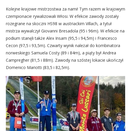
Kolejne krajowe mistrzostwa za nami! Tym razem w krajowym
czempionacie rywalizowali Włosi. W efekcie zawody zostały
rozegrane na skoczni HS98 w austriackim Villach, a tytuł
mistrza wywalczył Giovanni Bresadola (95 i 96m). W efekcie na
podium stanęli także Alex Insam (95,5 i 94,5m) i Francesco
Cecon (97,5 i 93,5m). Czwarty wynik należał do kombinatora
norweskiego Samuela Costy (89 i 84m), a piąty był Andrea
Campregher (81,5 i 88m). Zawody na szóstej lokacie ukończył
Domenico Mariotti (83,5 i 82,5m).