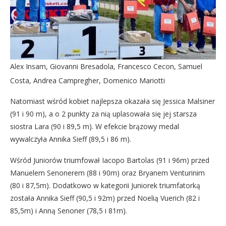
Alex Insam, Giovanni Bresadola, Francesco Cecon, Samuel
Costa, Andrea Campregher, Domenico Mariotti
Natomiast wśród kobiet najlepsza okazała się Jessica Malsiner
(91 i 90 m), a o 2 punkty za nią uplasowała się jej starsza
siostra Lara (90 i 89,5 m). W efekcie brązowy medal
wywalczyła Annika Sieff (89,5 i 86 m).
Wśród Juniorów triumfował Iacopo Bartolas (91 i 96m) przed
Manuelem Senonerem (88 i 90m) oraz Bryanem Venturinim
(80 i 87,5m). Dodatkowo w kategorii Juniorek triumfatorką
została Annika Sieff (90,5 i 92m) przed Noelią Vuerich (82 i
85,5m) i Anną Senoner (78,5 i 81m).