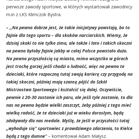
pierwsze zawody sportowe, w których wystartowali zawodnicy
m.in z LKS Klimczok Bystra.
– ,,Na pewno dobrze jest, że takie inicjatywy powstają, bo to
fajnie dla tego sportu – dla skoków narciarskich. Wiemy, że
dzisiaj skoki to nie tylko zima, ale także i lato i takich skoczni
na pewno byłoby fajnie jakby w całej Polsce powstało dużo.
Na pewno przyszłością są miasta, mimo wszystko w górach
jest trochę gorzej jeśli chodzi o ludność, więc na pewno te
dzieciaki, które rozpoczną tutaj swoją karierę czy przygodę na
takiej skoczni, później mają szansę pójść do Szkół
Mistrzostwa Sportowego i kształcić się dalej. Oczywiście,
pewnie z 20-30 zostanie ich paru, ale jeśli tyle zostanie, to dla
nas na pewno będzie wielki zaszczyt, żeby później z tego mieć
wielką radość, że te dzieciaki już w wieku dorosłym, będą
zdobywały dla nas medale. Myślę, że jeśli w przyszłości tutaj
„wyhoduje się” sportowiec z prawdziwego zdarzenia, to Kielce
będą z tego dumne”
– komentował Adam Małysz.