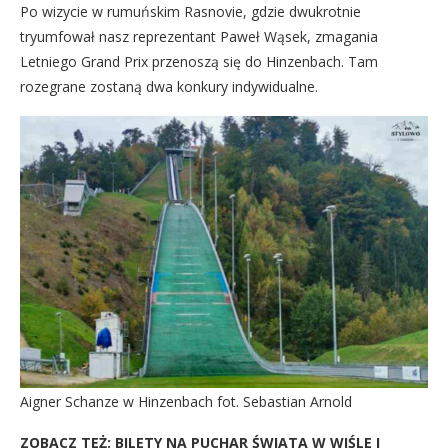
Po wizycie w rumuńskim Rasnovie, gdzie dwukrotnie
tryumfował nasz reprezentant Paweł Wąsek, zmagania
Letniego Grand Prix przenoszą się do Hinzenbach. Tam
rozegrane zostaną dwa konkury indywidualne.
Aigner Schanze w Hinzenbach fot. Sebastian Arnold
ZOBACZ TEŻ:
BILETY NA PUCHAR ŚWIATA W WIŚLE I