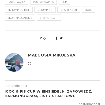
PAWEŁ WĄSEK
PUCHAR ŚWIATA
SGP
SKI JUMPING HILL
SKIJUMPING
SKISPRINGEN
SKOKI
SKOKI NARCIARSKIE
STEFAN KRAFT
2
MAŁGOSIA MIKULSKA
poprzedni post
ICOC & FIS CUP W EINSIEDELN: ZAPOWIEDŹ,
HARMONOGRAM, LISTY STARTOWE
następny post