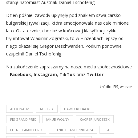
stanął natomiast Austriak Daniel Tschofenig.
Dzień później zawody upłynęły pod znakiem szwajcarsko-
bułgarskiej rywalizacji, która emocjonowała nas całe minione
lato. Ostatecznie, chociaż w końcowej klasyfikacji cyklu
tryumfował Wladimir Zografski, to w Hinzenbach lepszy od
niego okazał się Gregor Deschwanden. Podium ponownie
uzupełnił Daniel Tschofenig.
Na zakończenie zapraszamy na nasze media społecznościowe
–
Facebook
,
Instagram
,
TikTok
oraz
Twitter
.
źródło: FIS, własne
ALEX INASM
AUSTRIA
DAWID KUBACKI
FIS GRAND PRIX
JAKUB WOLNY
KACPER JUROSZEK
LETNIE GRAND PRIX
LETNIE GRAND PRIX 2024
LGP