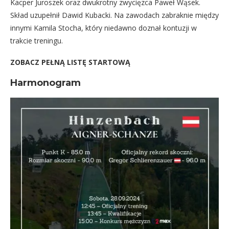
Kacper Juroszek oraz dwukrotny zwycięzca Paweł Wąsek.
Skład uzupełnił Dawid Kubacki. Na zawodach zabraknie między
innymi Kamila Stocha, który niedawno doznał kontuzji w
trakcie treningu.
ZOBACZ PEŁNĄ LISTĘ STARTOWĄ
Harmonogram