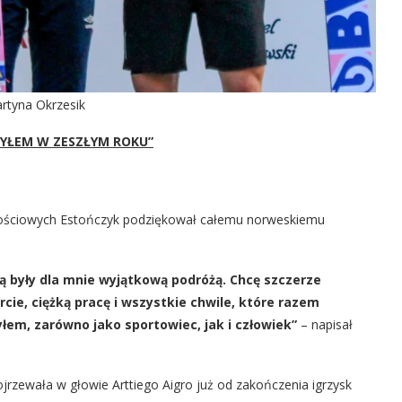
Martyna Okrzesik
 BYŁEM W ZESZŁYM ROKU”
ościowych Estończyk podziękował całemu norweskiemu
ą były dla mnie wyjątkową podróżą. Chcę szczerze
ie, ciężką pracę i wszystkie chwile, które razem
łem, zarówno jako sportowiec, jak i człowiek”
– napisał
jrzewała w głowie Arttiego Aigro już od zakończenia igrzysk