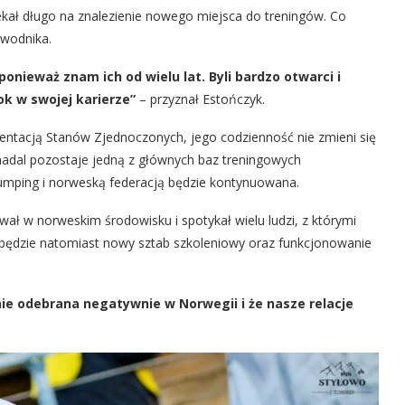
kał długo na znalezienie nowego miejsca do treningów. Co
awodnika.
nieważ znam ich od wielu lat. Byli bardzo otwarci i
k w swojej karierze”
– przyznał Estończyk.
zentacją Stanów Zjednoczonych, jego codzienność nie zmieni się
adal pozostaje jedną z głównych baz treningowych
umping i norweską federacją będzie kontynuowana.
wał w norweskim środowisku i spotykał wielu ludzi, z którymi
 będzie natomiast nowy sztab szkoleniowy oraz funkcjonowanie
ie odebrana negatywnie w Norwegii i że nasze relacje