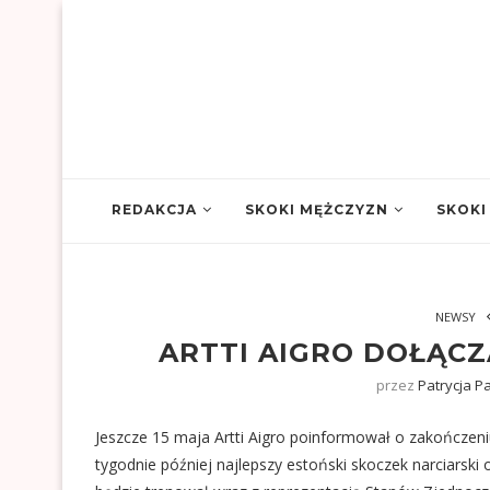
REDAKCJA
SKOKI MĘŻCZYZN
SKOKI
NEWSY
ARTTI AIGRO DOŁĄCZ
przez
Patrycja P
Jeszcze 15 maja Artti Aigro poinformował o zakończeniu
tygodnie później najlepszy estoński skoczek narciarski