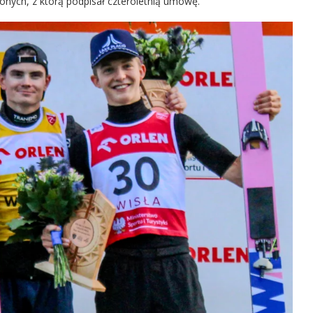
nych, z którą podpisał czteroletnią umowę.