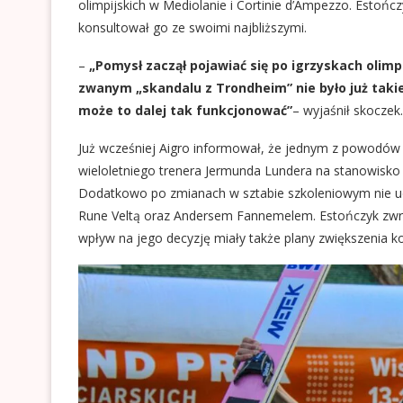
olimpijskich w Mediolanie i Cortinie d’Ampezzo. Estończ
konsultował go ze swoimi najbliższymi.
–
„Pomysł zaczął pojawiać się po igrzyskach olimp
zwanym „skandalu z Trondheim” nie było już takie
może to dalej tak funkcjonować”
– wyjaśnił skoczek.
Już wcześniej Aigro informował, że jednym z powodów 
wieloletniego trenera Jermunda Lundera na stanowisko 
Dodatkowo po zmianach w sztabie szkoleniowym nie ud
Rune Veltą oraz Andersem Fannemelem. Estończyk zwra
wpływ na jego decyzję miały także plany zwiększenia 