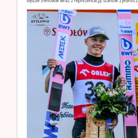
będzie trenował wraz z reprezentacją Stanów Zjednoczo