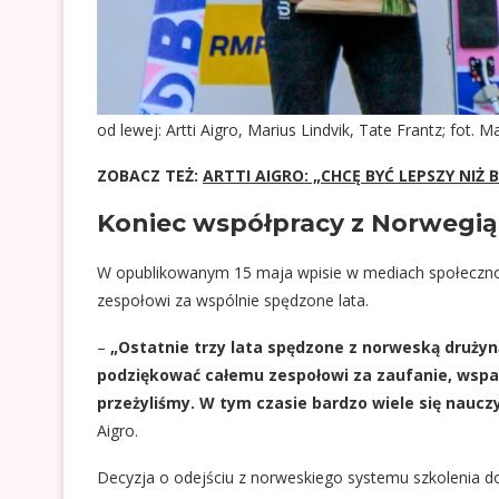
od lewej: Artti Aigro, Marius Lindvik, Tate Frantz; fot. 
ZOBACZ TEŻ:
ARTTI AIGRO: „CHCĘ BYĆ LEPSZY NIŻ
Koniec współpracy z Norwegią
W opublikowanym 15 maja wpisie w mediach społeczn
zespołowi za wspólnie spędzone lata.
–
„Ostatnie trzy lata spędzone z norweską drużyn
podziękować całemu zespołowi za zaufanie, wsparc
przeżyliśmy. W tym czasie bardzo wiele się nauczy
Aigro.
Decyzja o odejściu z norweskiego systemu szkolenia do