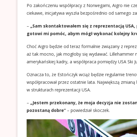
Po zakończeniu współpracy z Norwegami, Aigro nie cze
ciekawe, inicjatywa wyszła bezpośrednio od samego z
–
„Sam skontaktowałem się z reprezentacją USA, po
gotowi mi pomóc, abym mógł wykonać kolejny kro
Choć Aigro będzie od teraz formalnie związany z repre
aż tak mocno, jak mogłoby się wydawać. Lillehammer n
amerykańskiej kadry, a współpraca pomiędzy USA Ski J
Oznacza to, że Estończyk wciąż będzie regularnie treno
współpracował przez ostatnie lata. Największą zmianą
w strukturach reprezentacji USA.
–
„Jestem przekonany, że moja decyzja nie zostan
pozostaną dobre”
– powiedział skoczek.