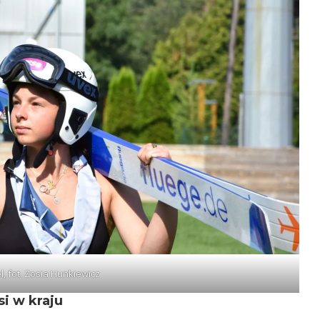
l, fot. Zosia Hunkiewicz
si w kraju