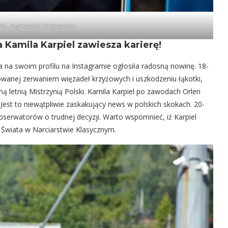
fot. Agnieszka Krajewska
 Kamila Karpiel zawiesza karierę
!
ła na swoim profilu na Instagramie ogłosiła radosną nowinę. 18-
owanej zerwaniem więzadeł krzyżowych i uszkodzeniu łąkotki,
ną letnią Mistrzynią Polski. Kamila Karpiel po zawodach Orlen
 Jest to niewątpliwie zaskakujący news w polskich skokach. 20-
serwatorów o trudnej decyzji. Warto wspomnieć, iż Karpiel
 Świata w Narciarstwie Klasycznym.