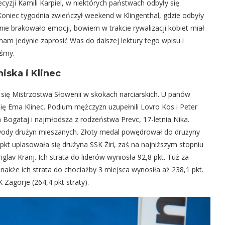
yzji Kamili Karpiel, w niektórych państwach odbyły się
Koniec tygodnia zwieńczył weekend w Klingenthal, gdzie odbyły
ie brakowało emocji, bowiem w trakcie rywalizacji kobiet miał
am jedynie zaprosić Was do dalszej lektury tego wpisu i
yśmy.
iska i Klinec
się Mistrzostwa Słowenii w skokach narciarskich. U panów
ię Ema Klinec. Podium mężczyzn uzupełnili Lovro Kos i Peter
sa Bogataj i najmłodsza z rodzeństwa Prevc, 17-letnia Nika.
wody drużyn mieszanych. Złoty medal powędrował do drużyny
3 pkt uplasowała się drużyna SSK Żiri, zaś na najniższym stopniu
glav Kranj. Ich strata do liderów wyniosła 92,8 pkt. Tuż za
ednakże ich strata do chociażby 3 miejsca wynosiła aż 238,1 pkt.
 Zagorje (264,4 pkt straty).