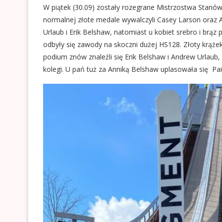
W piątek (30.09) zostały rozegrane Mistrzostwa Stanó
normalnej złote medale wywalczyli Casey Larson oraz 
Urlaub i Erik Belshaw, natomiast u kobiet srebro i brą
odbyły się zawody na skoczni dużej HS128. Złoty krąże
podium znów znaleźli się Erik Belshaw i Andrew Urlaub
kolegi. U pań tuż za Anniką Belshaw uplasowała się Pa