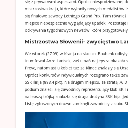
się z prywatnymi aspektami. Oprócz niespodziewanej dec
mistrzostwa kraju, które wyłoniły nowych medalistów. 
się finałowe zawody Letniego Grand Prix. Tam również n
miejsce niebezpiecznie wyglądający upadek. Pozostaje n
odkrywania tygodniowych newsów, które przygotował
Mistrzostwa Słowenii- zwycięstwo Lan
We wtorek (27.09) w Kranju na skoczni Bauhenk odbyły 
triumfował Anze Lanisek, zaś u pań najlepsza okazała s
Prevc, natomiast u kobiet tuż za Klinec znalazły się Ur
Oprócz konkursów indywidualnych rozegrano także za
SSK Ilirija (898.4 pkt). Na drugim miejscu, ze stratą 76,
podium znaleźli się zawodnicy reprezentujący klub SK Tri
najlepszą trójką znalazła się druga drużyna SSK Irija. J
Listę zgłoszonych drużyn zamknęli zawodnicy z klubu SK