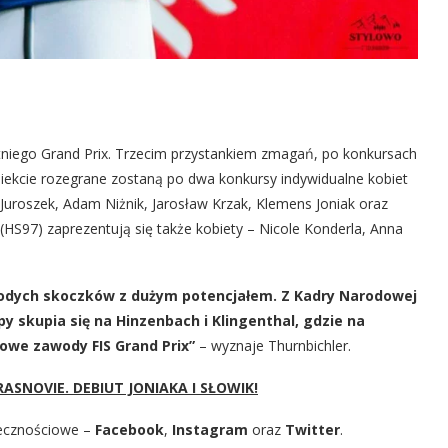
tniego Grand Prix. Trzecim przystankiem zmagań, po konkursach
iekcie rozegrane zostaną po dwa konkursy indywidualne kobiet
Juroszek, Adam Niżnik, Jarosław Krzak, Klemens Joniak oraz
(HS97) zaprezentują się także kobiety – Nicole Konderla, Anna
łodych skoczków z dużym potencjałem. Z Kadry Narodowej
y skupia się na Hinzenbach i Klingenthal, gdzie na
łowe zawody FIS Grand Prix”
– wyznaje Thurnbichler.
ASNOVIE. DEBIUT JONIAKA I SŁOWIK!
ecznościowe –
Facebook
,
Instagram
oraz
Twitter
.