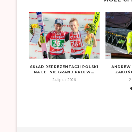
ER WRACA
SKŁAD REPREZENTACJI POLSKI
ANDREW 
EZESA PZN
NA LETNIE GRAND PRIX W...
ZAKOŃC
26
24 lipca, 2026
2