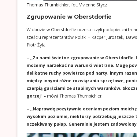
Thomas Thurnbichler, fot. Vivienne Stycz
Zgrupowanie w Oberstdorfie
W obozie w Oberstdorfie uczestniczyli podopieczni tre
sześciu reprezentantów Polski – Kacper Juroszek, Dawi
Piotr Żyła.
– ,,Za nami świetne zgrupowanie w Oberstdorfie
możemy narzekać na warunki wietrzne. Mogę powie
delikatne ruchy powietrza pod narty, innym razem
między innymi różne rozwiązania sprzętowe, poni
czerpią garściami ze stabilnych warunków. Skocze
gorzej
” – mówi Thomas Thurnbichler.
– ,,Naprawdę pozytywnie oceniam poziom moich po
wysokim poziomie, niektórzy potrzebują jeszcze t
oczekiwany pułap. Generalnie jestem zadowolony,