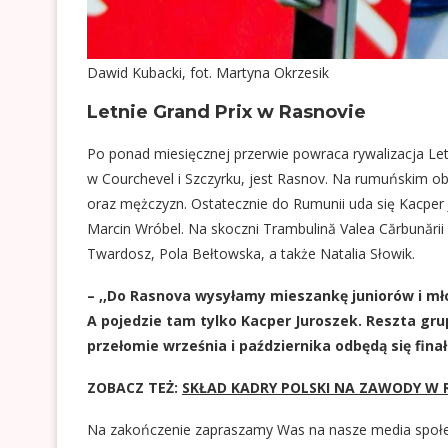
Dawid Kubacki, fot. Martyna Okrzesik
Letnie Grand Prix w Rasnovie
Po ponad miesięcznej przerwie powraca rywalizacja Le
w Courchevel i Szczyrku, jest Rasnov. Na rumuńskim ob
oraz mężczyzn. Ostatecznie do Rumunii uda się Kacper 
Marcin Wróbel. Na skoczni Trambulină Valea Cărbunării 
Twardosz, Pola Bełtowska, a także Natalia Słowik.
– ,,Do Rasnova wysyłamy mieszankę juniorów i m
A pojedzie tam tylko Kacper Juroszek. Reszta grup
przełomie września i października odbędą się fina
ZOBACZ TEŻ:
SKŁAD KADRY POLSKI NA ZAWODY W R
Na zakończenie zapraszamy Was na nasze media społ