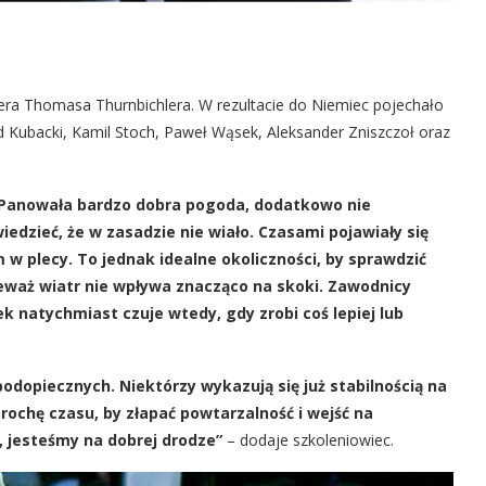
nera Thomasa Thurnbichlera. W rezultacie do Niemiec pojechało
d Kubacki, Kamil Stoch, Paweł Wąsek, Aleksander Zniszczoł oraz
. Panowała bardzo dobra pogoda, dodatkowo nie
dzieć, że w zasadzie nie wiało. Czasami pojawiały się
 w plecy. To jednak idealne okoliczności, by sprawdzić
eważ wiatr nie wpływa znacząco na skoki. Zawodnicy
k natychmiast czuje wtedy, gdy zrobi coś lepiej lub
dopiecznych. Niektórzy wykazują się już stabilnością na
rochę czasu, by złapać powtarzalność i wejść na
 jesteśmy na dobrej drodze”
– dodaje szkoleniowiec.