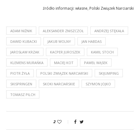
źródło informacji: własne, Polski Związek Narciarski
ADAM NIŻNIK
ALEKSANDER ZNISZCZOŁ
ANDRZEJ STĘKAŁA
DAWID KUBACKI
JAKUB WOLNY
JAN HABDAS
JAROSŁAW KRZAK
KACPER JUROSZEK
KAMIL STOCH
KLEMENS MURAŃKA
MACIEJ KOT
PAWEŁ WĄSEK
PIOTR ŻYŁA
POLSKI ZWIĄZEK NARCIARSKI
SKIJUMPING
SKISPRINGEN
SKOKI NARCIARSKIE
SZYMON JOJKO
TOMASZ PILCH
2