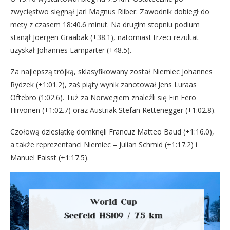
zwycięstwo sięgnął Jarl Magnus Riiber. Zawodnik dobiegł do
mety z czasem 18:40.6 minut. Na drugim stopniu podium
stanął Joergen Graabak (+38.1), natomiast trzeci rezultat
uzyskał Johannes Lamparter (+48.5).
Za najlepszą trójką, sklasyfikowany został Niemiec Johannes
Rydzek (+1:01.2), zaś piąty wynik zanotował Jens Luraas
Oftebro (1:02.6). Tuż za Norwegiem znaleźli się Fin Eero
Hirvonen (+1:02.7) oraz Austriak Stefan Rettenegger (+1:02.8).
Czołową dziesiątkę domknęli Francuz Matteo Baud (+1:16.0),
a także reprezentanci Niemiec – Julian Schmid (+1:17.2) i
Manuel Faisst (+1:17.5).