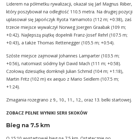
Liderem na półmetku rywalizacji, okazał się Jarl Magnus Riiber,
który poszybował na odległość 110.5 metra. Na drugiej pozycji
uplasował się Japończyk Ryota Yamamoto (112 m; +0:38), zaś
trzecie miejsce wywalczył Norweg Joergen Graabak (109 m;
+0:42). Najlepszą piątkę dopełnili Franz-Josef Rehrl (107.5 m;
+0:43), a także Thomas Rettenegger (105.5 m; +0:54).
Szóste miejsce zajmował Johannes Lamparter (103.5 m;
+0:56), natomiast siódmy był David Mach (111 m; +0:58).
Czołową dziesiątkę domknęli Julian Schmid (104 m; +1:18),
Martin Fritz (102 m) ex aequo z Mario Seidlem (107.5 m;
+1:24).
Zmagania rozegrano z 9., 10., 11., 12., oraz 13. belki startowej.
ZOBACZ PEŁNE WYNIKI SERII SKOKÓW
Bieg na 7.5 km
O 15:10 wystartował bieg na 7.5 km. Ostatecznie po