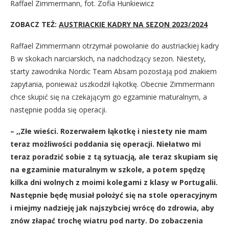
Raffael Zimmermann, fot. Zofia Hunkiewicz
ZOBACZ TEŻ:
AUSTRIACKIE KADRY NA SEZON 2023/2024
Raffael Zimmermann otrzymał powołanie do austriackiej kadry
B w skokach narciarskich, na nadchodzący sezon. Niestety,
starty zawodnika Nordic Team Absam pozostają pod znakiem
zapytania, ponieważ uszkodził łąkotkę. Obecnie Zimmermann
chce skupić się na czekającym go egzaminie maturalnym, a
następnie podda się operacji.
– ,,Złe wieści. Rozerwałem łąkotkę i niestety nie mam
teraz możliwości poddania się operacji. Niełatwo mi
teraz poradzić sobie z tą sytuacją, ale teraz skupiam się
na egzaminie maturalnym w szkole, a potem spędzę
kilka dni wolnych z moimi kolegami z klasy w Portugalii.
Następnie będę musiał położyć się na stole operacyjnym
i miejmy nadzieję jak najszybciej wrócę do zdrowia, aby
znów złapać trochę wiatru pod narty. Do zobaczenia