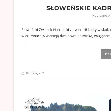
SŁOWEŃSKIE KADR
Napisane p
Słoweński Związek Narciarski zatwierdził kadry w skok
w drużynach A widnieją dwa nowe nazwiska, względem 
…
CZ
18 maja, 2023