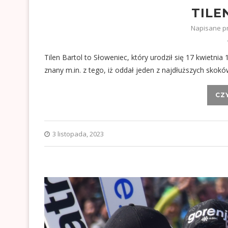
TILE
Napisane p
Tilen Bartol to Słoweniec, który urodził się 17 kwietnia 
znany m.in. z tego, iż oddał jeden z najdłuższych skok
CZ
3 listopada, 2023