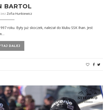
N BARTOL
rzez
Zofia Hunkiewicz
1997 roku. Były już skoczek, należał do klubu SSK Ihan. Jest
ów…
YTAJ DALEJ