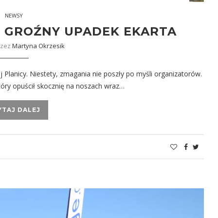
NEWSY
A, GROŹNY UPADEK EKARTA
rzez
Martyna Okrzesik
Planicy. Niestety, zmagania nie poszły po myśli organizatorów.
 który opuścił skocznię na noszach wraz…
YTAJ DALEJ