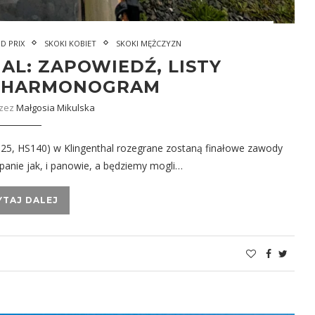
D PRIX
SKOKI KOBIET
SKOKI MĘŻCZYZN
AL: ZAPOWIEDŹ, LISTY
, HARMONOGRAM
rzez
Małgosia Mikulska
K125, HS140) w Klingenthal rozegrane zostaną finałowe zawody
 panie jak, i panowie, a będziemy mogli…
YTAJ DALEJ