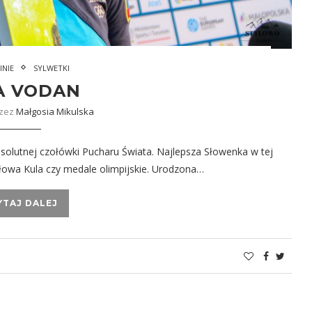
INIE
SYLWETKI
A VODAN
rzez
Małgosia Mikulska
bsolutnej czołówki Pucharu Świata. Najlepsza Słowenka w tej
ztałowa Kula czy medale olimpijskie. Urodzona…
YTAJ DALEJ