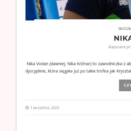
SKOCZK
NIK
Napisane p
Nika Vodan (dawniej: Nika Križnar) to zawodniczka z a
dyscyplinie, która sięgała już po takie trofea jak Krys
CZ
1 września, 2023