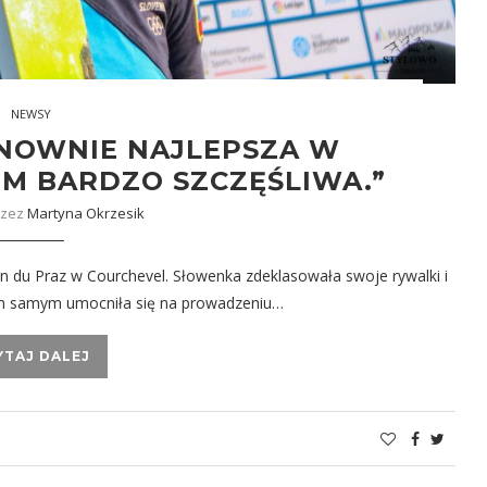
NEWSY
ONOWNIE NAJLEPSZA W
EM BARDZO SZCZĘŚLIWA.”
rzez
Martyna Okrzesik
in du Praz w Courchevel. Słowenka zdeklasowała swoje rywalki i
Tym samym umocniła się na prowadzeniu…
YTAJ DALEJ