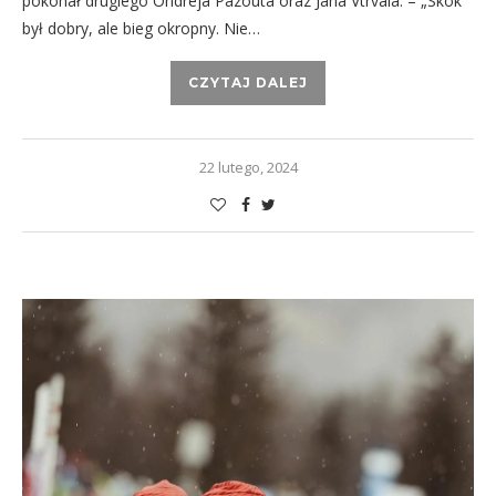
pokonał drugiego Ondreja Pazouta oraz Jana Vtrvala. – „Skok
był dobry, ale bieg okropny. Nie…
CZYTAJ DALEJ
22 lutego, 2024