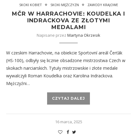
SKOKI KOBIET
SKOKI MĘŻCZYZN
ZAWODY KRAJOWE
MČR W HARRACHOVIE: KOUDELKA I
INDRACKOVA ZE ZŁOTYMI
MEDALAMI
Napisane przez
Martyna Okrzesik
W czeskim Harrachovie, na obiekcie Sportovní areál Čerťák
(HS-100), odbyły się licznie obsadzone mistrzostwa Czech w
skokach narciarskich. Tytuły mistrzowskie i złote medale
wywalczyli Roman Koudelka oraz Karolina Indrackova.
Mężczyźni…
CZYTAJ DALEJ
16 marca, 2025