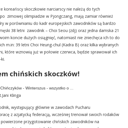
że koreańscy skoczkowie narciarscy nie należą do tych
tuż po zimowej olimpiadzie w Pjongczang, mają zamiar również
adry w porównianiu do kadr europejskich zawodników są bardzo
męski 38 letni zawodnik – Choi Seou (zdj) oraz jedna damska 21
woim koncie dużych osiągnięć, natomiast nie zniechęca ich to do
ch m.in: 39 letni Choi Heung-chul (Kadra B) oraz kilka wybranych
mi, które wznowią już w połowie czerwca, będzie sprawował ich
ki.
rem chińskich skoczków!
t.Jani Klinga
awodnik, występujący głównie w zawodach Pucharu
racę z azjatycką federacją, wcześniej trenował swoich rodaków
o powierzone przygotowanie chińskich zawodników na