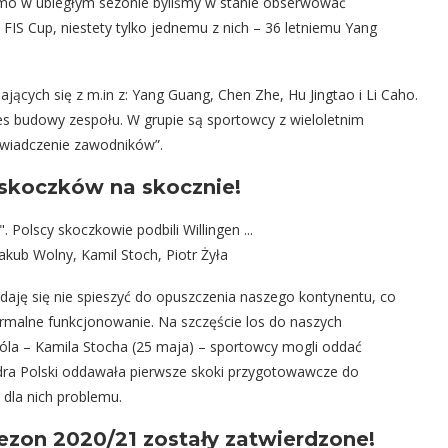
domo w ubiegłym sezonie byliśmy w stanie obserwować
IS Cup, niestety tylko jednemu z nich – 36 letniemu Yang
jących się z m.in z: Yang Guang, Chen Zhe, Hu Jingtao i Li Caho.
es budowy zespołu. W grupie są sportowcy z wieloletnim
świadczenie zawodników”.
 skoczków na skocznie!
akub Wolny, Kamil Stoch, Piotr Żyła
daję się nie spieszyć do opuszczenia naszego kontynentu, co
malne funkcjonowanie. Na szczęście los do naszych
róla – Kamila Stocha (25 maja) – sportowcy mogli oddać
adra Polski oddawała pierwsze skoki przygotowawcze do
dla nich problemu.
ezon 2020/21 zostały zatwierdzone!