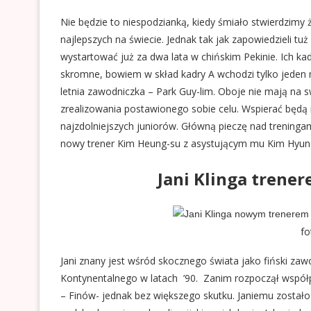
Nie będzie to niespodzianką, kiedy śmiało stwierdzimy 
najlepszych na świecie. Jednak tak jak zapowiedzieli 
wystartować już za dwa lata w chińskim Pekinie. Ich k
skromne, bowiem w skład kadry A wchodzi tylko jeden 
letnia zawodniczka – Park Guy-lim. Oboje nie mają na s
zrealizowania postawionego sobie celu. Wspierać będą i
najzdolniejszych juniorów. Główną pieczę nad treninga
nowy trener Kim Heung-su z asystującym mu Kim Hyun-
Jani Klinga trene
fo
Jani znany jest wśród skocznego świata jako fiński z
Kontynentalnego w latach ’90. Zanim rozpoczął współp
– Finów- jednak bez większego skutku. Janiemu został