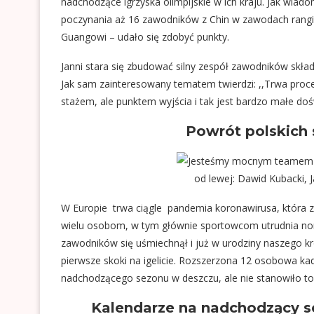
nadchodzące igrzyska olimpijskie w ich kraju. Jak wia
poczynania aż 16 zawodników z Chin w zawodach rangi F
Guangowi – udało się zdobyć punkty.
Janni stara się zbudować silny zespół zawodników składa
Jak sam zainteresowany tematem twierdzi: ,,Trwa proc
stażem, ale punktem wyjścia i tak jest bardzo małe do
Powrót polskich
od lewej: Dawid Kubacki, J
W Europie trwa ciągle pandemia koronawirusa, która z
wielu osobom, w tym głównie sportowcom utrudnia nor
zawodników się uśmiechnął i już w urodziny naszego k
pierwsze skoki na igelicie. Rozszerzona 12 osobowa k
nadchodzącego sezonu w deszczu, ale nie stanowiło to 
Kalendarze na nadchodzący s