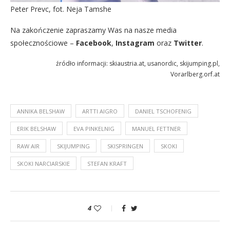
Peter Prevc, fot. Neja Tamshe
Na zakończenie zapraszamy Was na nasze media
społecznościowe –
Facebook
,
Instagram
oraz
Twitter
.
źródło informacji: skiaustria.at, usanordic, skijumping.pl,
Vorarlberg.orf.at
ANNIKA BELSHAW
ARTTI AIGRO
DANIEL TSCHOFENIG
ERIK BELSHAW
EVA PINKELNIG
MANUEL FETTNER
RAW AIR
SKIJUMPING
SKISPRINGEN
SKOKI
SKOKI NARCIARSKIE
STEFAN KRAFT
4