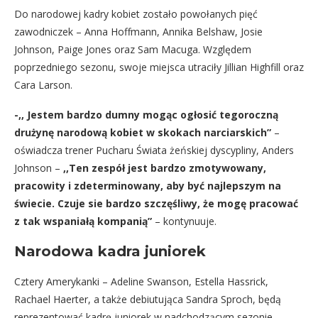
Do narodowej kadry kobiet zostało powołanych pięć
zawodniczek – Anna Hoffmann, Annika Belshaw, Josie
Johnson, Paige Jones oraz Sam Macuga. Względem
poprzedniego sezonu, swoje miejsca utraciły Jillian Highfill oraz
Cara Larson.
-,, Jestem bardzo dumny mogąc ogłosić tegoroczną
drużynę narodową kobiet w skokach narciarskich”
–
oświadcza trener Pucharu Świata żeńskiej dyscypliny, Anders
Johnson –
,,Ten zespół jest bardzo zmotywowany,
pracowity i zdeterminowany, aby być najlepszym na
świecie. Czuje sie bardzo szczęśliwy, że mogę pracować
z tak wspaniałą kompanią”
– kontynuuje.
Narodowa kadra juniorek
Cztery Amerykanki – Adeline Swanson, Estella Hassrick,
Rachael Haerter, a także debiutująca Sandra Sproch, będą
reprezentować kadrę juniorek w nadchodzącym sezonie.