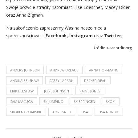
Swoje pozycje straciły natomiast Elise Loescher, Macey Olden
oraz Anna Zigman.
Na zakończenie zapraszamy Was na nasze media
społecznościowe –
Facebook
,
Instagram
oraz
Twitter
.
źródło: usanordic.org
ANDERS JOHNSON
ANDREW URLAUB
ANNA HOFFMANN
ANNIKA BELSHAW
CASEY LARSON
DECKER DEAN
ERIK BELSHAW
JOSIE JOHNSON
PAIGE JONES
SAM MACUGA
SKIJUMPING
SKISPRINGEN
SKOKI
SKOKI NARCIARSKIE
TORE SNELI
USA
USA NORDIC