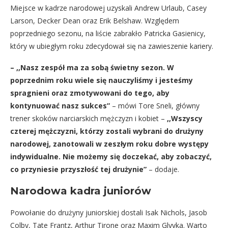
Miejsce w kadrze narodowej uzyskali Andrew Urlaub, Casey
Larson, Decker Dean oraz Erik Belshaw. Względem
poprzedniego sezonu, na liście zabrakło Patricka Gasienicy,
który w ubiegłym roku zdecydował się na zawieszenie kariery.
– ,,Nasz zespół ma za sobą świetny sezon. W
poprzednim roku wiele się nauczyliśmy i jesteśmy
spragnieni oraz zmotywowani do tego, aby
kontynuować nasz sukces”
– mówi Tore Sneli, główny
trener skoków narciarskich mężczyzn i kobiet –
,,Wszyscy
czterej mężczyzni, którzy zostali wybrani do drużyny
narodowej, zanotowali w zeszłym roku dobre występy
indywidualne. Nie możemy się doczekać, aby zobaczyć,
co przyniesie przyszłość tej drużynie”
– dodaje.
Narodowa kadra juniorów
Powołanie do drużyny juniorskiej dostali Isak Nichols, Jasob
Colby, Tate Frantz, Arthur Tirone oraz Maxim Glyvka. Warto