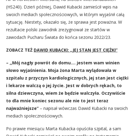
(HS240). Dzień później, Dawid Kubacki zamieścił wpis na
swoich mediach społecznościowych, w którym wyjaśnił całą
sytuację. Niestety, okazało się, że sprawa jest poważna. W
rezultacie polski zawodnik zrezygnował ze startów w
zawodach Pucharu Świata do końca sezonu 2022/23.
ZOBACZ TEŻ
DAWID KUBACKI: ,,JEJ STAN JEST CIĘŻKI”
– ,,Mój nagły powrót do domu…. jestem wam winien
słowo wyjaśnienia. Moja żona Marta wylądowała w
szpitalu z przyczyn kardiologicznych, jej stan jest ciężki
i lekarze walczą o jej życie. Jest w dobrych rękach, to
silna dziewczyna, wiem że będzie walczyła. Oczywiście
to dla mnie koniec sezonu ale nie to jest teraz
najważniejsze”
– napisał wówczas Dawid Kubacki na swoich
mediach społecznościowych.
Po prawie miesiącu Marta Kubacka opuściła szpital, a sam