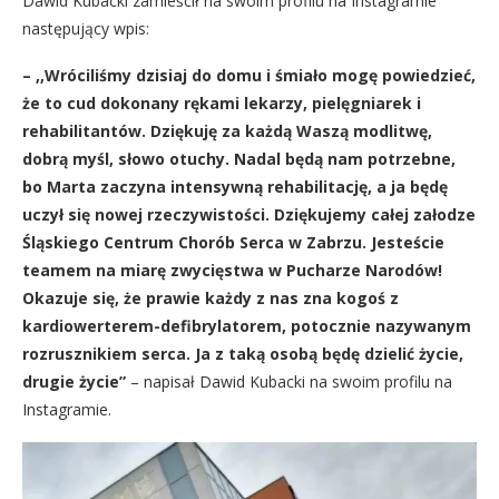
Dawid Kubacki zamieścił na swoim profilu na Instagramie
następujący wpis:
– ,,Wróciliśmy dzisiaj do domu i śmiało mogę powiedzieć,
że to cud dokonany rękami lekarzy, pielęgniarek i
rehabilitantów. Dziękuję za każdą Waszą modlitwę,
dobrą myśl, słowo otuchy. Nadal będą nam potrzebne,
bo Marta zaczyna intensywną rehabilitację, a ja będę
uczył się nowej rzeczywistości. Dziękujemy całej załodze
Śląskiego Centrum Chorób Serca w Zabrzu. Jesteście
teamem na miarę zwycięstwa w Pucharze Narodów!
Okazuje się, że prawie każdy z nas zna kogoś z
kardiowerterem-defibrylatorem, potocznie nazywanym
rozrusznikiem serca. Ja z taką osobą będę dzielić życie,
drugie życie”
– napisał Dawid Kubacki na swoim profilu na
Instagramie.