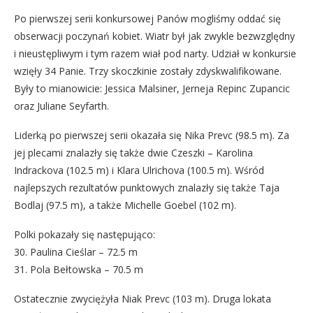
Po pierwszej serii konkursowej Panów mogliśmy oddać się
obserwacji poczynań kobiet. Wiatr był jak zwykle bezwzględny
i nieustępliwym i tym razem wiał pod narty. Udział w konkursie
wzięły 34 Panie. Trzy skoczkinie zostały zdyskwalifikowane.
Były to mianowicie: Jessica Malsiner, Jerneja Repinc Zupancic
oraz Juliane Seyfarth.
Liderką po pierwszej serii okazała się Nika Prevc (98.5 m). Za
jej plecami znalazły się także dwie Czeszki – Karolina
Indrackova (102.5 m) i Klara Ulrichova (100.5 m). Wśród
najlepszych rezultatów punktowych znalazły się także Taja
Bodlaj (97.5 m), a także Michelle Goebel (102 m).
Polki pokazały się następująco:
30. Paulina Cieślar – 72.5 m
31. Pola Bełtowska – 70.5 m
Ostatecznie zwyciężyła Niak Prevc (103 m). Druga lokata