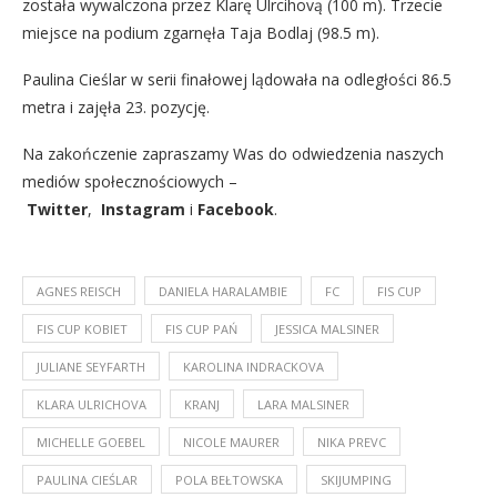
została wywalczona przez Klarę Ulrcihovą (100 m). Trzecie
miejsce na podium zgarnęła Taja Bodlaj (98.5 m).
Paulina Cieślar w serii finałowej lądowała na odległości 86.5
metra i zajęła 23. pozycję.
Na zakończenie zapraszamy Was do odwiedzenia naszych
mediów społecznościowych –
Twitter
,
Instagram
i
Facebook
.
AGNES REISCH
DANIELA HARALAMBIE
FC
FIS CUP
FIS CUP KOBIET
FIS CUP PAŃ
JESSICA MALSINER
JULIANE SEYFARTH
KAROLINA INDRACKOVA
KLARA ULRICHOVA
KRANJ
LARA MALSINER
MICHELLE GOEBEL
NICOLE MAURER
NIKA PREVC
PAULINA CIEŚLAR
POLA BEŁTOWSKA
SKIJUMPING