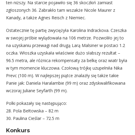
ten niższy. Na starcie pojawiło się 36 skoczkiń zamiast
zgłoszonych 36. Zabrakło tam wszakże Nicole Maurer z
Kanady, a także Agnes Reisch z Niemiec.
Ostatecznie tę partię zwyciężyła Karolina Indrackova. Czeszka
w swojej próbie wylądowała na 106 metrze. Pozwoliło jej to
na uzyskaniu przewagi nad drugą Larą Malsiner w postaci 1.2
oczka. Włoszka uzyskała właściwie dużo słabszy rezultat –
96.5 metra, ale różnica rekompensaty za belkę oraz wiatr była
w tym momencie kluczowa. Czołową trójkę uzupełniła Nika
Prevc (100 m). W najlepszej piątce znalazły się także takie
Panie jak: Daniela Haralambie (99 m) oraz zdyskwalifikowana
wczoraj
Juliane Seyfarth (99 m).
Polki pokazały się następująco:
28. Pola Bełtowska – 82 m
30. Paulina Cieślar – 72.5 m
Konkurs