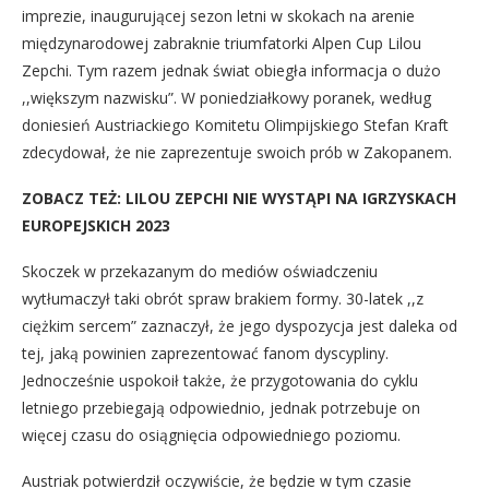
imprezie, inaugurującej sezon letni w skokach na arenie
międzynarodowej zabraknie triumfatorki Alpen Cup Lilou
Zepchi. Tym razem jednak świat obiegła informacja o dużo
,,większym nazwisku”. W poniedziałkowy poranek, według
doniesień Austriackiego Komitetu Olimpijskiego Stefan Kraft
zdecydował, że nie zaprezentuje swoich prób w Zakopanem.
ZOBACZ TEŻ:
LILOU ZEPCHI NIE WYSTĄPI NA IGRZYSKACH
EUROPEJSKICH 2023
Skoczek w przekazanym do mediów oświadczeniu
wytłumaczył taki obrót spraw brakiem formy. 30-latek ,,z
ciężkim sercem” zaznaczył, że jego dyspozycja jest daleka od
tej, jaką powinien zaprezentować fanom dyscypliny.
Jednocześnie uspokoił także, że przygotowania do cyklu
letniego przebiegają odpowiednio, jednak potrzebuje on
więcej czasu do osiągnięcia odpowiedniego poziomu.
Austriak potwierdził oczywiście, że będzie w tym czasie