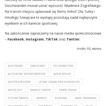
Deschwanden musiał uznać wyższość Wladimira Zografskiego.
Na trzecim miejscu uplasował się Remo Imhof. Dla Turka i
młodego Szwajcara te występy pozostają nadal najlepszymi
wynikiem w ich karierze sportowej.
Na zakończenie zapraszamy na nasze media społecznościowe
–
Facebook
,
Instagram
,
TikTok
oraz
Twitter
.
źrodło: FIS, własne
ALEX INSAM
EMA KLINEC
FIS GRAND PRIX
JACQUELINE SEIFRIEDSBERGER
JAKUB WOLNY
KACPER JUROSZEK
LETNIE GRAND PRIX W RASNOVIE
MACIEJ KOT
MARIUS LINDVIK
PAWEŁ WĄSEK
PUCHAR ŚWIATA
RASNOV
RUMUNIA
SARA TAKANASHI
SKI JUMPING HILL
SKIJUMPING
SKISPRINGEN
SKOKI