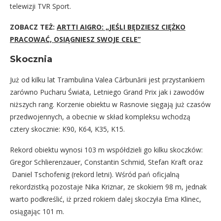
telewizji TVR Sport.
ZOBACZ TEŻ:
ARTTI AIGRO: „JEŚLI BĘDZIESZ CIĘŻKO
PRACOWAĆ, OSIĄGNIESZ SWOJE CELE”
Skocznia
Już od kilku lat Trambulina Valea Cărbunării jest przystankiem
zarówno Pucharu Świata, Letniego Grand Prix jak i zawodów
niższych rang. Korzenie obiektu w Rasnovie sięgają już czasów
przedwojennych, a obecnie w skład kompleksu wchodzą
cztery skocznie: K90, K64, K35, K15.
Rekord obiektu wynosi 103 m współdzieli go kilku skoczków:
Gregor Schlierenzauer, Constantin Schmid, Stefan Kraft oraz
Daniel Tschofenig (rekord letni). Wśród pań oficjalną
rekordzistką pozostaje Nika Kriznar, ze skokiem 98 m, jednak
warto podkreślić, iż przed rokiem dalej skoczyła Ema Klinec,
osiągając 101 m.