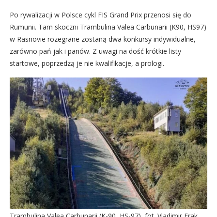
Po rywalizacji w Polsce cykl FIS Grand Prix przenosi się do
Rumunii. Tam skoczni Trambulina Valea Carbunarii (K90, HS97)
w Rasnovie rozegrane zostaną dwa konkursy indywidualne,
zarówno pań jak i panów. Z uwagi na dość krótkie listy
startowe, poprzedzą je nie kwalifikacje, a prologi.
Trambulina Valea Carbunarii (K-90, HS-97), fot. Vladimir Frak,