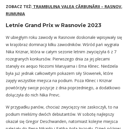
ZOBACZ TEŻ:
TRAMBULINA VALEA CĂRBUNĂRII – RASNOV,
RUMUNIA
Letnie Grand Prix w Rasnovie 2023
W ubiegłym roku zawody w Rasnovie doskonale wpisywały się
w krajobraz dominacji kilku zawodników. Wśród pań wygrała
Nika Kriznar, która w całym sezonie letnim zwyciężyła 6 z 7
rozegranych konkursów. Pierwszego dnia za jej plecami
stanęły ex aequo Nozomi Maruyama i Ema Klinec. Niedziela
była już jednak całkowitym pokazem siły Słowenek, które
zajęły wszystkie miejsca na podium. Poza Klinec i Kriznar
powtórzyły swoje pozycje z dnia poprzedniego, a dodatkowo
dołączyła do nich Nika Prevc.
W przypadku panów, chociaż zwycięzcy nie zaskoczyli, to na
podium mieliśmy dwóch debiutantów. W sobotę najlepszy
okazał się Gregor Deschwanden, natomiast kolejne miejsca
należały do Rena Nikaido i Fatiha Arda Ipcioglu. Dzień później