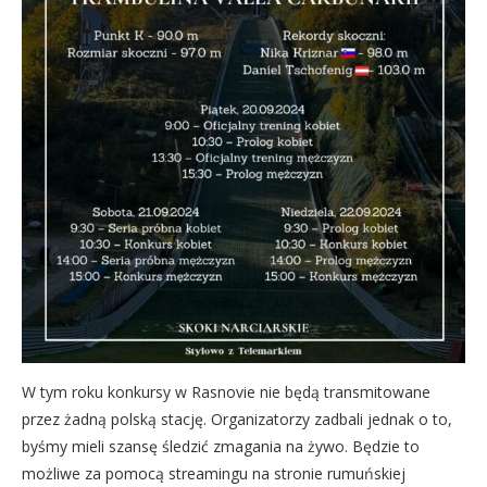
W tym roku konkursy w Rasnovie nie będą transmitowane
przez żadną polską stację. Organizatorzy zadbali jednak o to,
byśmy mieli szansę śledzić zmagania na żywo. Będzie to
możliwe za pomocą streamingu na stronie rumuńskiej