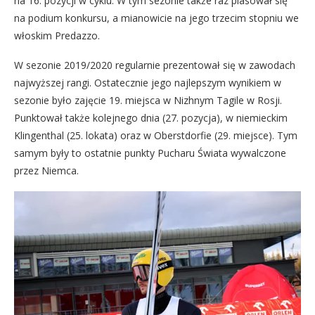
na 16. pozycji w cyklu. W tym sezonie także raz plasował się
na podium konkursu, a mianowicie na jego trzecim stopniu we
włoskim Predazzo.
W sezonie 2019/2020 regularnie prezentował się w zawodach
najwyższej rangi. Ostatecznie jego najlepszym wynikiem w
sezonie było zajęcie 19. miejsca w Nizhnym Tagile w Rosji.
Punktował także kolejnego dnia (27. pozycja), w niemieckim
Klingenthal (25. lokata) oraz w Oberstdorfie (29. miejsce). Tym
samym były to ostatnie punkty Pucharu Świata wywalczone
przez Niemca.