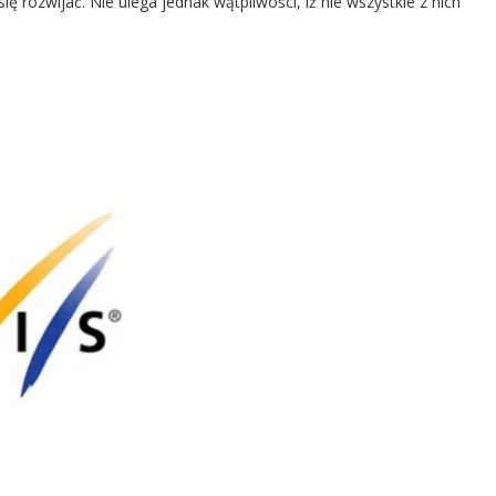
 rozwijać. Nie ulega jednak wątpliwości, iż nie wszystkie z nich