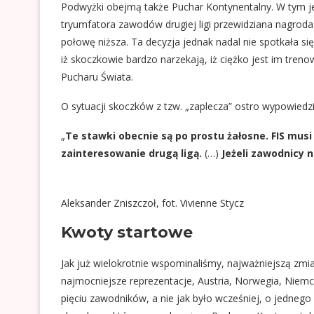
Podwyżki obejmą także Puchar Kontynentalny. W tym je
tryumfatora zawodów drugiej ligi przewidziana nagroda 
połowę niższa. Ta decyzja jednak nadal nie spotkała 
iż skoczkowie bardzo narzekają, iż ciężko jest im trenow
Pucharu Świata.
O sytuacji skoczków z tzw. „zaplecza” ostro wypowiedzi
„
Te stawki obecnie są po prostu żałosne. FIS mus
zainteresowanie drugą ligą.
(…)
Jeżeli zawodnicy n
Aleksander Zniszczoł, fot. Vivienne Stycz
Kwoty startowe
Jak już wielokrotnie wspominaliśmy, najważniejszą zm
najmocniejsze reprezentacje, Austria, Norwegia, Niem
pięciu zawodników, a nie jak było wcześniej, o jedneg