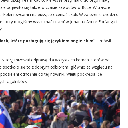
z pewnością Team Radio. Pierwsze przymiarki do tego miały
, ale pojawiło się także w czasie zawodów w Ruce. W trakcie
zkoleniowcami i na bieżąco oceniać skok. W założeniu chodzi o
 tej pory mogliśmy wysłuchać rozmów Johanna Andre Forfanga i
y.
ach, które posługują się językiem angielskim”
– mówił
ż FIS zorganizował odprawę dla wszystkich komentatorów na
e spotkało się to z dobrym odbiorem, głównie ze względu na
 podzieleni odnośnie do tej nowinki. Wielu podkreśla, że
cych ogólników.