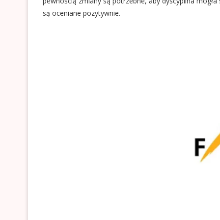
pewnością zmiany są potrzebne, aby dyscyplina mogła się
są oceniane pozytywnie.