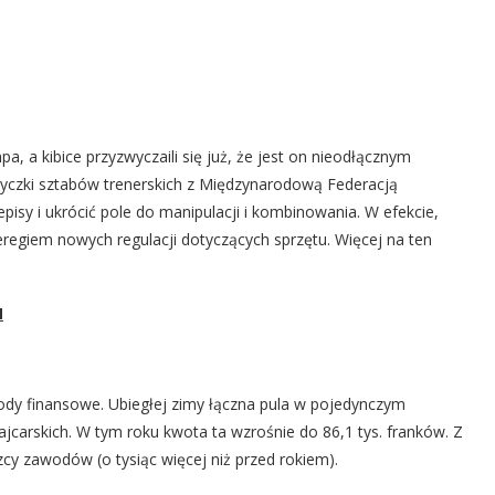
a, a kibice przyzwyczaili się już, że jest on nieodłącznym
tyczki sztabów trenerskich z Międzynarodową Federacją
zepisy i ukrócić pole do manipulacji i kombinowania. W efekcie,
egiem nowych regulacji dotyczących sprzętu. Więcej na ten
N
y finansowe. Ubiegłej zimy łączna pula w pojedynczym
jcarskich. W tym roku kwota ta wzrośnie do 86,1 tys. franków. Z
zcy zawodów (o tysiąc więcej niż przed rokiem).